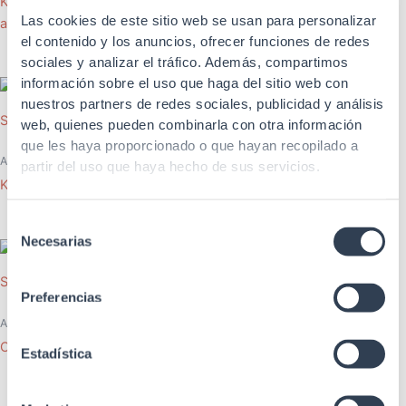
KIT 4 pies de nivelación para
Las cookies de este sitio web se usan para personalizar
armarios suelo
KIT 4 piezas unión batería, M5
el contenido y los anuncios, ofrecer funciones de redes
sociales y analizar el tráfico. Además, compartimos
información sobre el uso que haga del sitio web con
nuestros partners de redes sociales, publicidad y análisis
SKU: 31GTBGJ
SKU: 31GTCJ4
web, quienes pueden combinarla con otra información
que les haya proporcionado o que hayan recopilado a
Accesorios Rack
Accesorios Rack
partir del uso que haya hecho de sus servicios.
KIT 4 piezas unión batería
Cajon de seguridad 19”, 4U
Selección
Necesarias
de
consentimiento
SKU: 31GTCJ2
Preferencias
Accesorios Rack
Cajon de seguridad 19”, 2U
Estadística