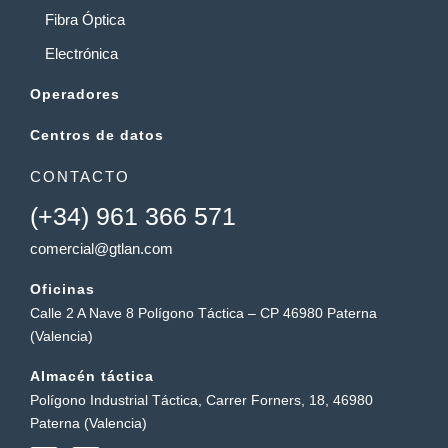
Fibra Óptica
Electrónica
Operadores
Centros de datos
CONTACTO
(+34) 961 366 571
comercial@gtlan.com
Oficinas
Calle 2 A Nave 8 Polígono Táctica – CP 46980 Paterna
(Valencia)
Almacén táctica
Polígono Industrial Táctica, Carrer Forners, 18, 46980
Paterna (Valencia)
Y
L