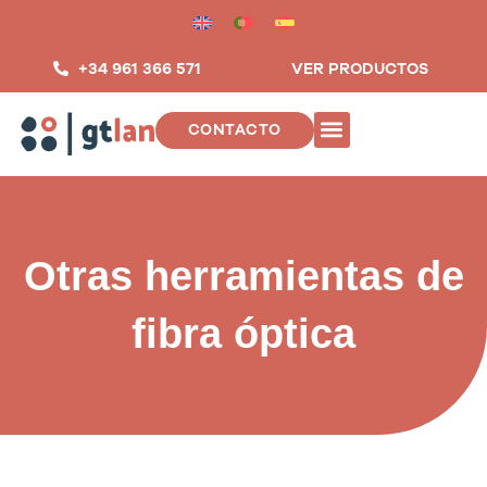
Saltar
al
contenido
+34 961 366 571
VER PRODUCTOS
CONTACTO
INSTALACIONES DE TELECOMUNIC
Otras herramientas de
fibra óptica