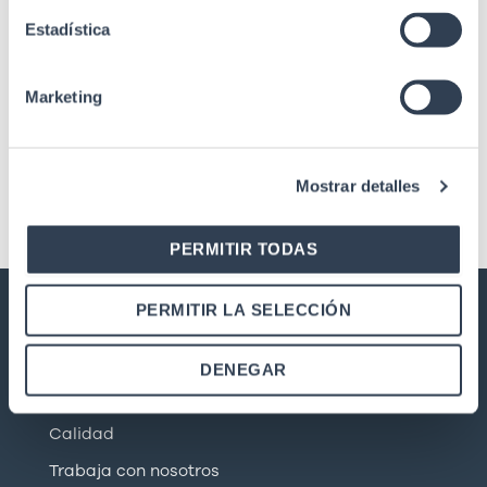
SKU: 22GT161
Fibra Óptica
Estadística
Fibra Óptica
Botella vacía presión para
limpieza F.O.
Lápiz limpiador automático
Marketing
para conectores macho de
F.O., para SC, FT y ST
Mostrar detalles
PERMITIR TODAS
PERMITIR LA SELECCIÓN
GTLAN SOLUCIONES EN
TELECOMUNICACIONES
DENEGAR
Nuestra historia
Calidad
Trabaja con nosotros