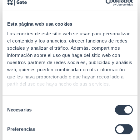
hasta 3.2mm
Esta página web usa cookies
Las cookies de este sitio web se usan para personalizar
SKU: 34GTHTC151
el contenido y los anuncios, ofrecer funciones de redes
sociales y analizar el tráfico. Además, compartimos
Fibra Óptica
SKU: 34GTLFOLC
información sobre el uso que haga del sitio web con
Tijeras aramida F.O.
nuestros partners de redes sociales, publicidad y análisis
Fibra Óptica
web, quienes pueden combinarla con otra información
Lápiz limpiador automático
que les haya proporcionado o que hayan recopilado a
para conectores macho de
partir del uso que haya hecho de sus servicios.
F.O., para LC
Selección
Necesarias
de
consentimiento
Preferencias
SKU: 34GTBPFO