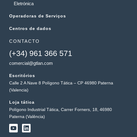
Eletrónica
Operadoras de Serviços
Centros de dados
CONTACTO
(+34) 961 366 571
comercial@gtlan.com
Escritórios
Calle 2 A Nave 8 Polígono Tática – CP 46980 Paterna
(Valencia)
Loja tática
Polígono Industrial Tática, Carrer Forners, 18, 46980
Paterna (Valência)
Y
L
o
i
u
n