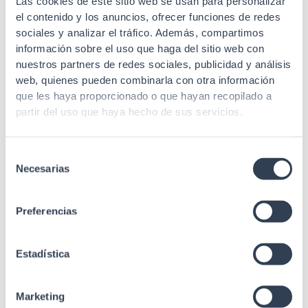
Las cookies de este sitio web se usan para personalizar
Ferramentas de fibra óptica
el contenido y los anuncios, ofrecer funciones de redes
Ferramentas de fibra óptica
Tesoura de aramida F.O.
sociales y analizar el tráfico. Además, compartimos
Ferramenta de purga do
información sobre el uso que haga del sitio web con
cabo O.F.
nuestros partners de redes sociales, publicidad y análisis
web, quienes pueden combinarla con otra información
que les haya proporcionado o que hayan recopilado a
partir del uso que haya hecho de sus servicios.
Selección
SKU: 34GTBPFO
SKU: 22GT161
Necesarias
de
consentimiento
Ferramentas de fibra óptica
Ferramentas de fibra óptica
Preferencias
Esvazia a garrafa de pressão
Lápis de limpeza automática
para a limpeza do F.O.
para conectores macho F.O.,
para SC, FT e ST
Estadística
Marketing