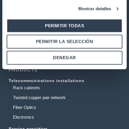
Mostrar detalles
GTLAN TELECOMMUNICATIONS
SOLUTIONS
PERMITIR TODAS
Our history
Quality
PERMITIR LA SELECCIÓN
Work with us
DENEGAR
Warranty and returns
PRODUCTS
Telecommunications installations
Rack cabinets
Twisted copper pair network
Fiber Optics
Electronics
Service providers