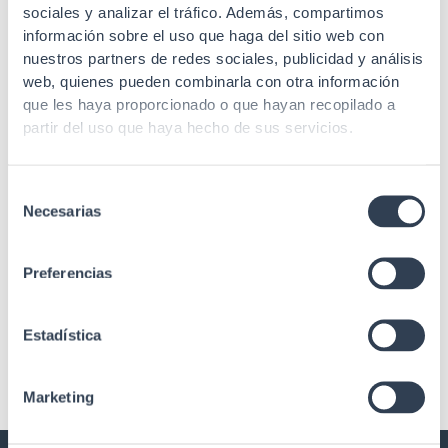
Fiber Optic Tools
Fiber Optic Tools
sociales y analizar el tráfico. Además, compartimos
O.F. cable bleeding tool.
F.O. aramid scissors
información sobre el uso que haga del sitio web con
nuestros partners de redes sociales, publicidad y análisis
web, quienes pueden combinarla con otra información
que les haya proporcionado o que hayan recopilado a
partir del uso que haya hecho de sus servicios.
SKU: 34GTBPFO
SKU: 22GT161
Selección
Fiber Optic Tools
Necesarias
de
Fiber Optic Tools
Empty pressure bottle for
consentimiento
F.O. cleaning.
Automatic cleaning pencil
Preferencias
for F.O. male connectors, for
SC, FT and ST
Estadística
Marketing