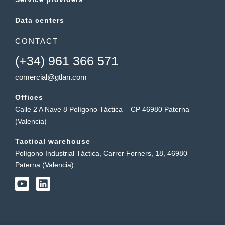
Data centers
CONTACT
(+34) 961 366 571
comercial@gtlan.com
Offices
Calle 2 A Nave 8 Polígono Táctica – CP 46980 Paterna
(Valencia)
Tactical warehouse
Polígono Industrial Táctica, Carrer Forners, 18, 46980
Paterna (Valencia)
Y
L
o
i
u
n
t
k
u
e