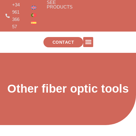
SEE
Skip
+34
PRODUCTS
to
961
content
366
57
CONTACT
TELECOMMUNICATIONS INSTALLATIONS
Other fiber optic tools