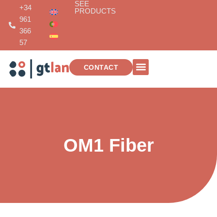
SEE
Skip
+34
PRODUCTS
to
961
content
366
57
CONTACT
TELECOMMUNICATIONS INSTALLATIONS
OM1 Fiber