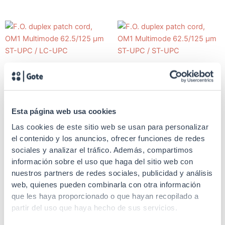
SKU: 35GT2STLC2M
SKU: 35GT2ST2M
Fiber optic patch cord
Fiber optic patch cord
F.O. duplex patch cord, OM1
F.O. duplex patch cord, OM1
Esta página web usa cookies
Multimode 62.5/125 μm ST-
Multimode 62.5/125 μm ST-
Las cookies de este sitio web se usan para personalizar
UPC / LC-UPC
UPC / ST-UPC
el contenido y los anuncios, ofrecer funciones de redes
sociales y analizar el tráfico. Además, compartimos
información sobre el uso que haga del sitio web con
nuestros partners de redes sociales, publicidad y análisis
SKU: 35GT2SC2M
web, quienes pueden combinarla con otra información
que les haya proporcionado o que hayan recopilado a
Fiber optic patch cord
SKU: 35GT2SCLC2M
partir del uso que haya hecho de sus servicios.
F.O. duplex patch cord, OM1