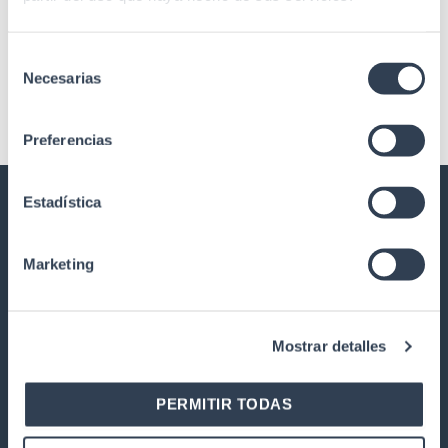
Peeling machine F.O. PRO
250 microns
Selección
Necesarias
de
consentimiento
Preferencias
Estadística
GTLAN TELECOMMUNICATIONS
SOLUTIONS
Marketing
Our history
Quality
Mostrar detalles
Work with us
Warranty and returns
PERMITIR TODAS
PRODUCTS