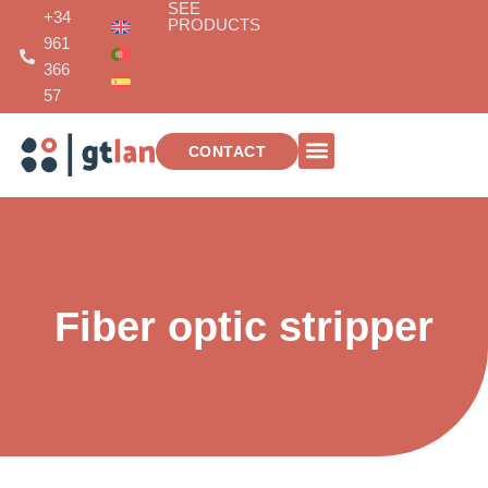
SEE
Skip
+34
PRODUCTS
to
961
content
366
57
CONTACT
TELECOMMUNICATIONS INSTALLATIONS
Fiber optic stripper