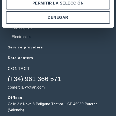
PERMITIR LA SELECCIÓN
Telecommunications installations
Rack cabinets
DENEGAR
Twisted copper pair network
Fiber Optics
Electronics
Service providers
Data centers
CONTACT
(+34) 961 366 571
comercial@gtlan.com
Offices
Calle 2 A Nave 8 Polígono Táctica – CP 46980 Paterna
(Valencia)