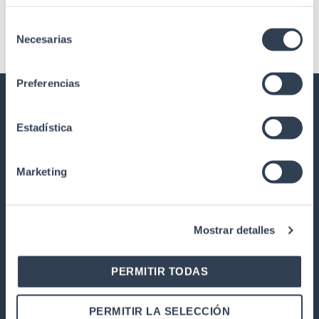
Selección
Necesarias
de
consentimiento
Preferencias
GTLAN SOLUCIONES EN
Estadística
TELECOMUNICACIONES
Nuestra historia
Marketing
Calidad
Trabaja con nosotros
Garantía y devoluciones
Mostrar detalles
PRODUCTOS
PERMITIR TODAS
Instalaciones de telecomunicaciones
Armarios Rack
PERMITIR LA SELECCIÓN