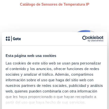
Catálogo de Sensores de Temperatura IP
Esta página web usa cookies
Las cookies de este sitio web se usan para personalizar
el contenido y los anuncios, ofrecer funciones de redes
sociales y analizar el tráfico. Además, compartimos
información sobre el uso que haga del sitio web con
SKU: 31TMH2E
SKU: 31TME
nuestros partners de redes sociales, publicidad y análisis
Dispositivos electrónicos
Dispositivos electrónicos
web, quienes pueden combinarla con otra información
que les haya proporcionado o que hayan recopilado a
Sensor de temperatura IP,
Sensor de temperatura IP
partir del uso que haya hecho de sus servicios.
humedad y unto de rocío