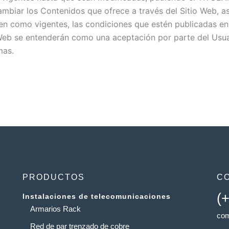
cambiar los Contenidos que ofrece a través del Sitio Web, 
n como vigentes, las condiciones que estén publicadas en 
 Web se entenderán como una aceptación por parte del Usua
mas.
PRODUCTOS
C
(
Instalaciones de telecomunicaciones
Armarios Rack
com
Red de par trenzado de cobre