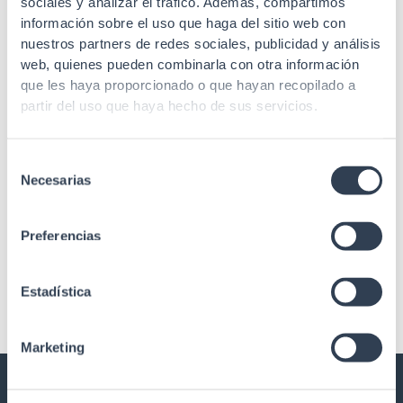
sociales y analizar el tráfico. Además, compartimos
información sobre el uso que haga del sitio web con
nuestros partners de redes sociales, publicidad y análisis
web, quienes pueden combinarla con otra información
que les haya proporcionado o que hayan recopilado a
partir del uso que haya hecho de sus servicios.
SKU: 50R12IEC2
SKU: 50R12IEC
Selección
Accesorios Rack
Accesorios de red
Necesarias
de
Regleta 19” 11 conector IEC
Regleta 19” 11 conector IEC
consentimiento
C13, cable integrado IEC C19
C13, cable integrado IEC C13
Preferencias
1,8 m
1,8 m
Estadística
Marketing