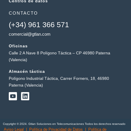
Centros de datos
CONTACTO
(+34) 961 366 571
comercial@gtlan.com
Oficinas
Calle 2 A Nave 8 Polígono Táctica – CP 46980 Paterna
(Valencia)
Almacén táctica
Polígono Industrial Táctica, Carrer Forners, 18, 46980
Paterna (Valencia)
Y
L
o
i
u
n
t
k
u
e
b
d
Copyright © 2024. Gtlan Soluciones en Telecomunicaciones Todos los derechos reservado
e
i
Aviso Legal
|
Política de Privacidad de Datos
|
Política de