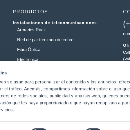
PRODUCTOS
C
(
Instalaciones de telecomunicaciones
Armarios Rack
com
Red de par trenzado de cobre
Of
Fibra Óptica
Cal
(Va
Electrónica
Al
Operadores
ies
Pol
web se usan para personalizar el contenido y los anuncios, ofrec
Centros de datos
Pat
ar el tráfico. Además, compartimos información sobre el uso que
tners de redes sociales, publicidad y análisis web, quienes pue
ación que les haya proporcionado o que hayan recopilado a parti
t
vicios.