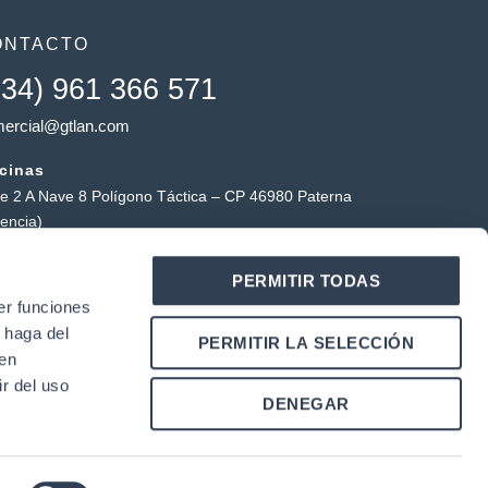
ONTACTO
+34) 961 366 571
ercial@gtlan.com
icinas
le 2 A Nave 8 Polígono Táctica – CP 46980 Paterna
lencia)
macén táctica
PERMITIR TODAS
ígono Industrial Táctica, Carrer Forners, 18, 46980
er funciones
erna (Valencia)
 haga del
Y
L
PERMITIR LA SELECCIÓN
o
i
den
u
n
r del uso
k
DENEGAR
u
e
b
d
e
i