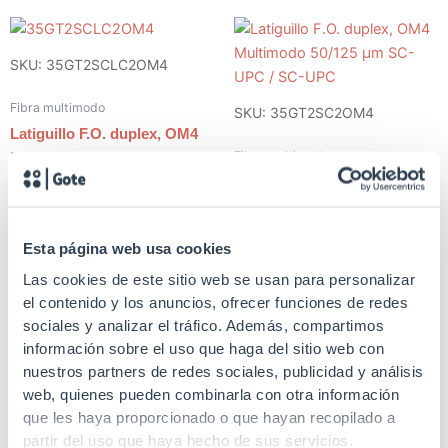
SKU: 35GT2SCLC2OM4
Fibra multimodo
SKU: 35GT2SC2OM4
Latiguillo F.O. duplex, OM4
Fibra multimodo
Multimodo 50/125 μm SC-
UPC / LC-UPC
Latiguillo F.O. duplex, OM4
Multimodo 50/125 μm SC-
UPC / SC-UPC
Esta página web usa cookies
Las cookies de este sitio web se usan para personalizar
el contenido y los anuncios, ofrecer funciones de redes
sociales y analizar el tráfico. Además, compartimos
SKU: 35GT2LC2OM4
SKU: 35GT2SCLC2OM3
información sobre el uso que haga del sitio web con
nuestros partners de redes sociales, publicidad y análisis
Fibra multimodo
Fibra multimodo
web, quienes pueden combinarla con otra información
Latiguillo F.O. duplex, OM4
Latiguillo F.O. duplex, OM3
que les haya proporcionado o que hayan recopilado a
Multimodo 50/125 μm LC-
Multimodo 50/125 μm SC-
partir del uso que haya hecho de sus servicios.