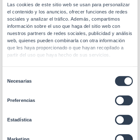
Las cookies de este sitio web se usan para personalizar
el contenido y los anuncios, ofrecer funciones de redes
sociales y analizar el tráfico. Además, compartimos
SKU: 50NU6DCA5
SKU: 50NU6DCA1
información sobre el uso que haga del sitio web con
Cable cat 6
Cable cat 6
nuestros partners de redes sociales, publicidad y análisis
web, quienes pueden combinarla con otra información
CABLE UTP RIGIDO C-6
CABLE UTP RIGIDO C-6
que les haya proporcionado o que hayan recopilado a
LSZH Dca-s2,d2,a1 500MT
LSZH Dca-s2,d2,a1 1000MT
partir del uso que haya hecho de sus servicios.
Selección
Necesarias
SKU: 50NU6DCA
SKU: 50NF6L1
de
consentimiento
Cable cat 6
Cable cat 6
Preferencias
CABLE UTP RIGIDO C-6
Cable interior rígido C-6
LSZH Dca-s2,d2,a1 305MT
U/FTP, LSZH, Dca, bobina
1000mt
Estadística
Marketing