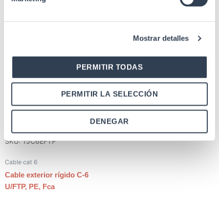
SKU: 50NF6L
SKU: 15SF6L
Mostrar detalles
Cable cat 6
Cable cat 6
Cable interior rígido C-6
U/FTP, LSZH, Dca, caja 305 m
Cable interior rígido C-6
PERMITIR TODAS
U/FTP, LSZH, Dca, caja 305 m
PERMITIR LA SELECCIÓN
DENEGAR
SKU: 15C6EFTP
Cable cat 6
Cable exterior rígido C-6
U/FTP, PE, Fca