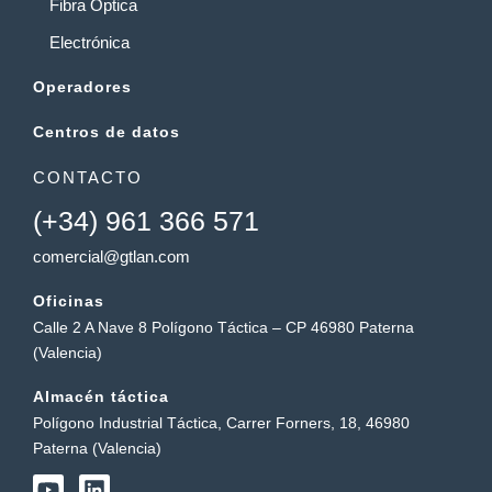
Fibra Óptica
Electrónica
Operadores
Centros de datos
CONTACTO
(+34) 961 366 571
comercial@gtlan.com
Oficinas
Calle 2 A Nave 8 Polígono Táctica – CP 46980 Paterna
(Valencia)
Almacén táctica
Polígono Industrial Táctica, Carrer Forners, 18, 46980
Paterna (Valencia)
Y
L