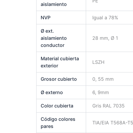
PE
aislamiento
NVP
Igual a 78%
Ø ext.
aislamiento
28 mm, Ø 1
conductor
Material cubierta
LSZH
exterior
Grosor cubierto
0, 55 mm
Ø externo
6, 9mm
Color cubierta
Gris RAL 7035
Código colores
TIA/EIA T568A-T
pares