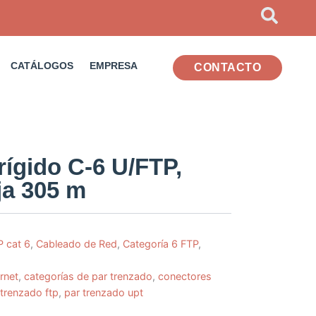
CATÁLOGOS
EMPRESA
CONTACTO
 rígido C-6 U/FTP,
ja 305 m
P cat 6
,
Cableado de Red
,
Categoría 6 FTP
,
rnet
,
categorías de par trenzado
,
conectores
 trenzado ftp
,
par trenzado upt