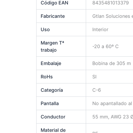
Código EAN
8435481013379
Fabricante
Gtlan Soluciones
Uso
Interior
Margen Tª
-20 a 60º C
trabajo
Embalaje
Bobina de 305 m
RoHs
SI
Categoría
C-6
Pantalla
No apantallado al 
Conductor
55 mm, AWG 23 
Material de