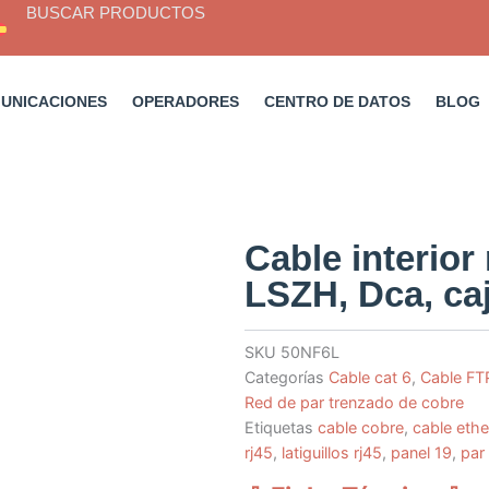
BUSCAR PRODUCTOS
MUNICACIONES
OPERADORES
CENTRO DE DATOS
BLOG
Cable interior
LSZH, Dca, ca
SKU
50NF6L
Categorías
Cable cat 6
,
Cable FT
Red de par trenzado de cobre
Etiquetas
cable cobre
,
cable ethe
rj45
,
latiguillos rj45
,
panel 19
,
par