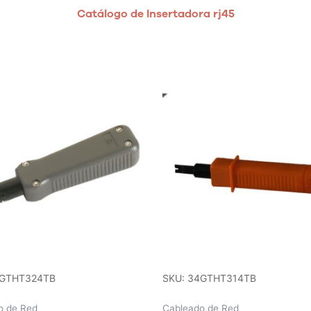
Catálogo de Insertadora rj45
4GTHT324TB
SKU: 34GTHT314TB
o de Red
Cableado de Red