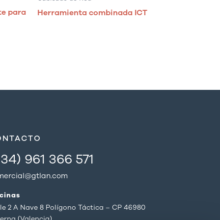
te para
Herramienta combinada ICT
ONTACTO
+34) 961 366 571
mercial@gtlan.com
icinas
le 2 A Nave 8 Polígono Táctica – CP 46980
erna (Valencia)