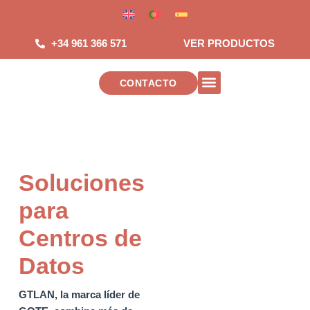
Saltar
al
contenido
+34 961 366 571
VER PRODUCTOS
CONTACTO
INSTALACIONES DE TELECOMUNICAC
Soluciones
para
Centros de
Datos
GTLAN, la marca líder de