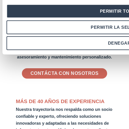
¿Por qué elegir centros de
PERMITIR T
datos de GTLAN?
Si quieres comprar un armario rack de alto
PERMITIR LA SE
rendimiento, duradero, resistente y de calidad,
contamos con un catálogo muy amplio con diferentes
opciones profesionales. Somos fabricantes, lo que nos
DENEGA
permite ofrecer precios ajustados y un servicio de
asesoramiento y mantenimiento personalizado.
CONTÁCTA CON NOSOTROS
MÁS DE 40 AÑOS DE EXPERIENCIA
Nuestra trayectoria nos respalda como un socio
confiable y experto
, ofreciendo soluciones
innovadoras y adaptadas a las necesidades de