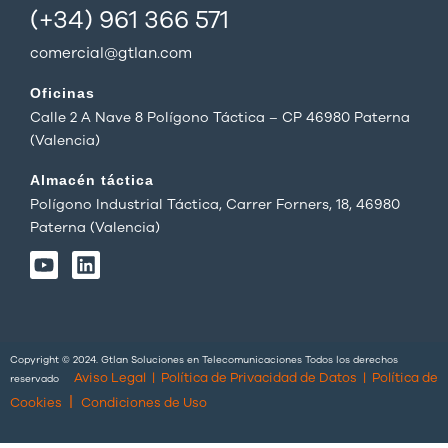
(+34) 961 366 571
comercial@gtlan.com
Oficinas
Calle 2 A Nave 8 Polígono Táctica – CP 46980 Paterna
(Valencia)
Almacén táctica
Polígono Industrial Táctica, Carrer Forners, 18, 46980
Paterna (Valencia)
Y
L
o
i
u
n
t
k
u
e
b
d
Copyright © 2024. Gtlan Soluciones en Telecomunicaciones Todos los derechos
e
i
Aviso Legal
|
Política de Privacidad de Datos
|
Política de
reservado
n
|
Cookies
Condiciones de Uso