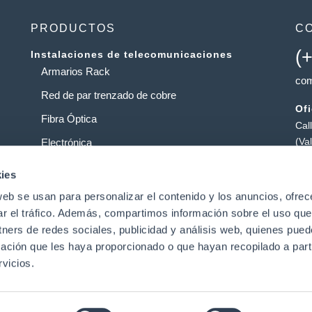
PRODUCTOS
C
(
Instalaciones de telecomunicaciones
Armarios Rack
com
Red de par trenzado de cobre
Of
Fibra Óptica
Cal
(Va
Electrónica
Al
Operadores
ies
Pol
web se usan para personalizar el contenido y los anuncios, ofrec
Centros de datos
Pat
ar el tráfico. Además, compartimos información sobre el uso que
tners de redes sociales, publicidad y análisis web, quienes pue
ación que les haya proporcionado o que hayan recopilado a parti
t
vicios.