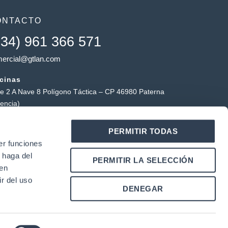
ONTACTO
+34) 961 366 571
ercial@gtlan.com
icinas
le 2 A Nave 8 Polígono Táctica – CP 46980 Paterna
lencia)
macén táctica
PERMITIR TODAS
ígono Industrial Táctica, Carrer Forners, 18, 46980
er funciones
erna (Valencia)
 haga del
Y
L
PERMITIR LA SELECCIÓN
o
i
den
u
n
r del uso
k
DENEGAR
u
e
b
d
e
i