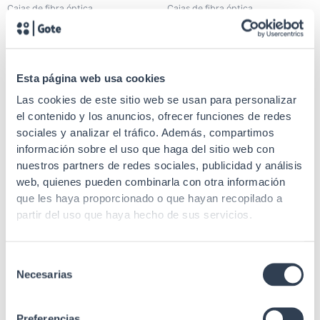
Cajas de fibra óptica
Cajas de fibra óptica
Cajas superficie F.O. para 12
Cajas superficie F.O. para 12
conectores ST simplex metal
conectores SC simplex o LC
duplex metal
Esta página web usa cookies
Las cookies de este sitio web se usan para personalizar
el contenido y los anuncios, ofrecer funciones de redes
sociales y analizar el tráfico. Además, compartimos
SKU: 35GTCE96SC
información sobre el uso que haga del sitio web con
nuestros partners de redes sociales, publicidad y análisis
Cajas de fibra óptica
SKU: 35GTCE8SC
web, quienes pueden combinarla con otra información
Caja distribución F.O.
que les haya proporcionado o que hayan recopilado a
Cajas de fibra óptica
estanca, hasta 96 empalmes
partir del uso que haya hecho de sus servicios.
Caja distribución F.O.
con corte de fibra
estanca, hasta 8 empalmes
sin corte de fibra
Selección
Necesarias
de
consentimiento
Preferencias