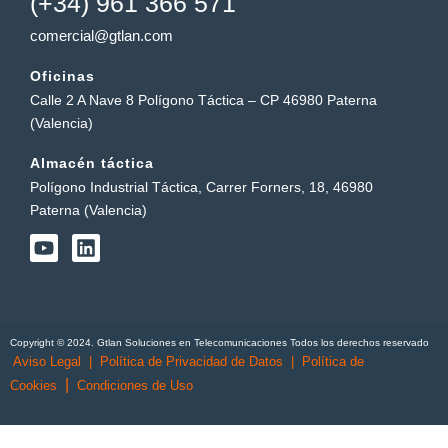
(+34) 961 366 571
comercial@gtlan.com
Oficinas
Calle 2 A Nave 8 Polígono Táctica – CP 46980 Paterna
(Valencia)
Almacén táctica
Polígono Industrial Táctica, Carrer Forners, 18, 46980
Paterna (Valencia)
Y
L
o
i
u
n
t
k
u
e
b
d
Copyright © 2024. Gtlan Soluciones en Telecomunicaciones Todos los derechos reservado
e
i
Aviso Legal
|
Política de Privacidad de Datos
|
Política de
n
|
Cookies
Condiciones de Uso
English
(
Inglés
)
Português
(
Portugués, Portugal
)