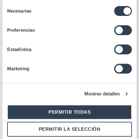
Selección
Especificaciones
cómoda y sencilla.
Necesarias
Accesorios para
de
incorporar en poste o
consentimiento
pared no incluido.,
Preferencias
Empalme de fibra,
fijación
Estadística
EN 50102, IEC
60068-2-2, IEC
Estándares
61300 mm-2, UNE-
Marketing
EN 60529
Mostrar detalles
PERMITIR TODAS
PERMITIR LA SELECCIÓN