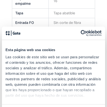
16
empalme
Tapa
Tapa abatible
Entrada FO
Sin corte de fibra
Fijación
Superficie
abrazaderas, Bridas,
prensa estopa,
Esta página web usa cookies
Accesorios
protector empalme,
tacos y cerradura.,
Las cookies de este sitio web se usan para personalizar
tubo de transporte
el contenido y los anuncios, ofrecer funciones de redes
sociales y analizar el tráfico. Además, compartimos
Margen Tª
-25 a 40 ºC
información sobre el uso que haga del sitio web con
almacenamiento
nuestros partners de redes sociales, publicidad y análisis
web, quienes pueden combinarla con otra información
almacenamiento y
que les haya proporcionado o que hayan recopilado a
distribución en una
partir del uso que haya hecho de sus servicios.
caja con un interior
que facilita el manejo
de las fibras de forma