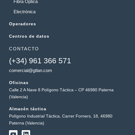
Fibra Óptica
Electrónica
Operadores
Centros de datos
CONTACTO
(+34) 961 366 571
comercial@gtlan.com
Oficinas
Calle 2 A Nave 8 Polígono Táctica – CP 46980 Paterna
(Valencia)
Almacén táctica
Polígono Industrial Táctica, Carrer Forners, 18, 46980
Paterna (Valencia)
Y
L