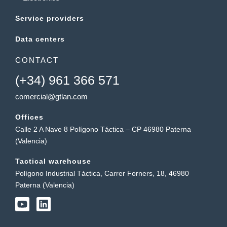
Service providers
Data centers
CONTACT
(+34) 961 366 571
comercial@gtlan.com
Offices
Calle 2 A Nave 8 Polígono Táctica – CP 46980 Paterna
(Valencia)
Tactical warehouse
Polígono Industrial Táctica, Carrer Forners, 18, 46980
Paterna (Valencia)
Y
L
o
i
u
n
t
k