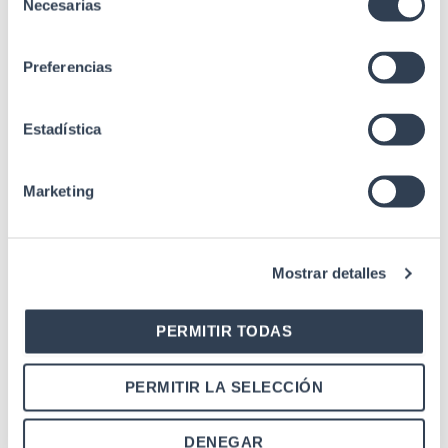
Necesarias
de
with an interior that
consentimiento
facilitates the handling
Especificaciones
of the fibers in a
Preferencias
comfortable and
simple way.
Accessories for
Estadística
incorporation in pole
or wall not included.
Marketing
EN 50102, IEC
60068-2-2, IEC
Estándares
61300 mm-2, UNE-
EN 60529
Mostrar detalles
PERMITIR TODAS
PERMITIR LA SELECCIÓN
DENEGAR