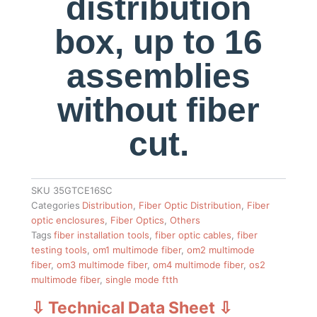
distribution
box, up to 16
assemblies
without fiber
cut.
SKU
35GTCE16SC
Categories
Distribution
,
Fiber Optic Distribution
,
Fiber
optic enclosures
,
Fiber Optics
,
Others
Tags
fiber installation tools
,
fiber optic cables
,
fiber
testing tools
,
om1 multimode fiber
,
om2 multimode
fiber
,
om3 multimode fiber
,
om4 multimode fiber
,
os2
multimode fiber
,
single mode ftth
⇩ Technical Data Sheet
⇩