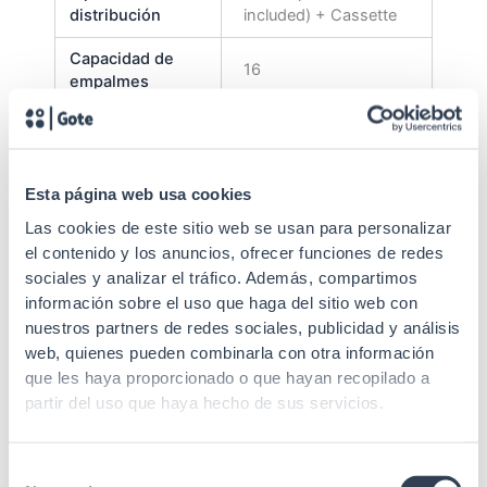
distribución
included) + Cassette
Capacidad de
16
empalmes
Tapa
Hinged cover
Entrada FO
No fiber cut
Esta página web usa cookies
Fijación
Surface
Las cookies de este sitio web se usan para personalizar
el contenido y los anuncios, ofrecer funciones de redes
clamps, estopa press,
Flanges, splice
sociales y analizar el tráfico. Además, compartimos
Accesorios
protector, studs and
información sobre el uso que haga del sitio web con
lock., transport tube
nuestros partners de redes sociales, publicidad y análisis
web, quienes pueden combinarla con otra información
Margen Tª
-25 to 40 ºC
que les haya proporcionado o que hayan recopilado a
almacenamiento
partir del uso que haya hecho de sus servicios.
Fiber splice, fixation,
storage and
Selección
distribution in a box