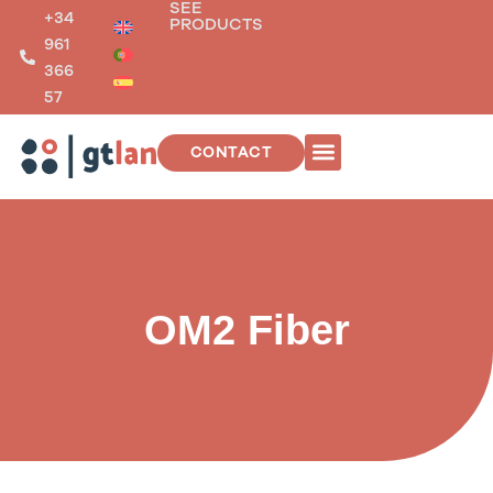
SEE
Skip
+34
PRODUCTS
to
961
content
366
57
CONTACT
TELECOMMUNICATIONS INSTALLATIONS
OM2 Fiber