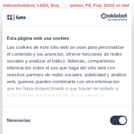
indoor/outdoor, LSZH, Eca,
armor, PE, Fca, 2000 m reel
2000 m coil
Esta página web usa cookies
Las cookies de este sitio web se usan para personalizar
el contenido y los anuncios, ofrecer funciones de redes
SKU: 35GT2STSC2L
SKU: 35GT2ST2L
sociales y analizar el tráfico. Además, compartimos
información sobre el uso que haga del sitio web con
Fiber optic patch cord
Fiber optic patch cord
nuestros partners de redes sociales, publicidad y análisis
F.O. duplex patch cord, OM2
F.O. duplex pigtail, OM2
web, quienes pueden combinarla con otra información
Multimode 50/125 μm ST-
Multimode 50/125 μm ST-
que les haya proporcionado o que hayan recopilado a
UPC / SC-UPC
UPC / ST-UPC
partir del uso que haya hecho de sus servicios.
Selección
Necesarias
de
SKU: 35GT2STLC2L
consentimiento