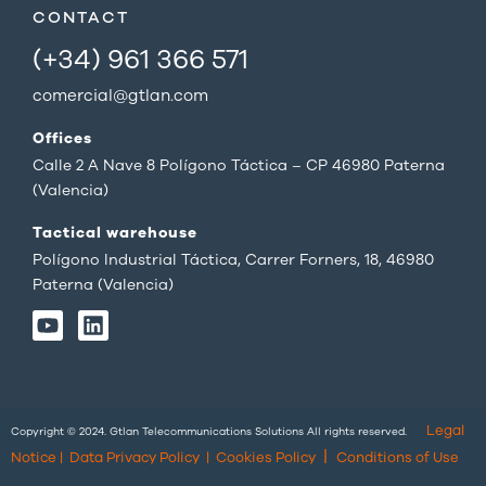
CONTACT
(+34) 961 366 571
comercial@gtlan.com
Offices
Calle 2 A Nave 8 Polígono Táctica – CP 46980 Paterna
(Valencia)
Tactical warehouse
Polígono Industrial Táctica, Carrer Forners, 18, 46980
Paterna (Valencia)
Y
L
o
i
u
n
t
k
u
e
b
d
Legal
Copyright © 2024. Gtlan Telecommunications Solutions All rights reserved.
e
i
|
n
Notice
|
Data Privacy Policy
|
Cookies Policy
Conditions of Use