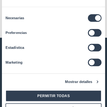
Splitters F.O. Steel Tube,
Splitters F.O. Steel Tube,
Cassette 1 x 2
Cassette 1 x 16
Selección
Necesarias
de
consentimiento
Preferencias
Estadística
GTLAN TELECOMMUNICATIONS
SOLUTIONS
Marketing
Our history
Quality
Mostrar detalles
Work with us
Warranty and returns
PERMITIR TODAS
PRODUCTS