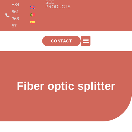
SEE
Skip
+34
PRODUCTS
to
961
content
366
57
CONTACT
TELECOMMUNICATIONS INSTALLATIONS
Fiber optic splitter