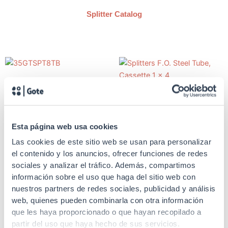
Splitter Catalog
SKU: 35GTSPT8TB
SKU: 35GTSPT4TB
Fiber optic splitter
Fiber optic splitter
Splitters F.O. Steel Tube,
Esta página web usa cookies
Cassette 1 x 8
Splitters F.O. Steel Tube,
Cassette 1 x 4
Las cookies de este sitio web se usan para personalizar
el contenido y los anuncios, ofrecer funciones de redes
sociales y analizar el tráfico. Además, compartimos
información sobre el uso que haga del sitio web con
nuestros partners de redes sociales, publicidad y análisis
SKU: 35GTSPT2TB
SKU: 35GTSPT16TB
web, quienes pueden combinarla con otra información
que les haya proporcionado o que hayan recopilado a
Fiber optic splitter
Fiber optic splitter
partir del uso que haya hecho de sus servicios.