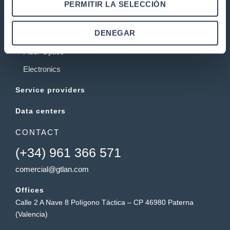
Telecommunications installations
PERMITIR LA SELECCIÓN
Rack cabinets
DENEGAR
Twisted copper pair network
Fiber Optics
Electronics
Service providers
Data centers
CONTACT
(+34) 961 366 571
comercial@gtlan.com
Offices
Calle 2 A Nave 8 Polígono Táctica – CP 46980 Paterna
(Valencia)