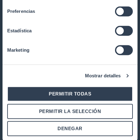
consentimiento
GTLAN TELECOMMUNICATIONS
Preferencias
SOLUTIONS
Our history
Estadística
Quality
Work with us
Marketing
Warranty and returns
PRODUCTS
Mostrar detalles
Telecommunications installations
Rack cabinets
PERMITIR TODAS
Twisted copper pair network
Fiber Optics
PERMITIR LA SELECCIÓN
Electronics
DENEGAR
Service providers