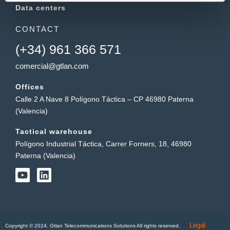
Data centers
CONTACT
(+34) 961 366 571
comercial@gtlan.com
Offices
Calle 2 A Nave 8 Polígono Táctica – CP 46980 Paterna
(Valencia)
Tactical warehouse
Polígono Industrial Táctica, Carrer Forners, 18, 46980
Paterna (Valencia)
Y
L
o
i
u
n
t
k
u
e
b
d
Legal
e
i
Copyright © 2024. Gtlan Telecommunications Solutions All rights reserved.