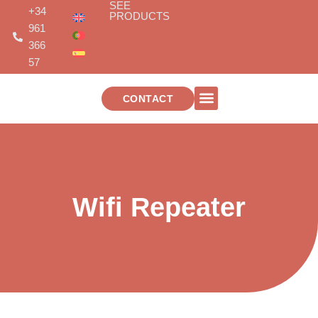
SEE
Skip
+34
PRODUCTS
to
961
content
366
57
CONTACT
TELECOMMUNICATIONS INSTALLATIONS
Wifi Repeater