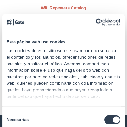
Wifi Repeaters Catalog
Esta página web usa cookies
SKU: RPRPW
Las cookies de este sitio web se usan para personalizar
SKU: RPCMMST
el contenido y los anuncios, ofrecer funciones de redes
Electronics
sociales y analizar el tráfico. Además, compartimos
Electronics
Wireless Repeater (E3) WiFi
información sobre el uso que haga del sitio web con
5 2.4/5GHz 1200Mbps
RJ45/F.O. 10/100/1000 MM ST
nuestros partners de redes sociales, publicidad y análisis
LAN/WAN 10/100 WPS
Converters
web, quienes pueden combinarla con otra información
que les haya proporcionado o que hayan recopilado a
partir del uso que haya hecho de sus servicios.
Selección
Necesarias
de