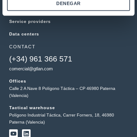
DENEGAR
Electronics
Service providers
Data centers
CONTACT
(+34) 961 366 571
comercial@gtlan.com
Offices
Calle 2 A Nave 8 Polígono Táctica – CP 46980 Paterna
(Valencia)
Tactical warehouse
Polígono Industrial Táctica, Carrer Forners, 18, 46980
Paterna (Valencia)
Y
L
o
i