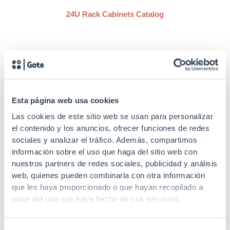
24U Rack Cabinets Catalog
Esta página web usa cookies
Las cookies de este sitio web se usan para personalizar
SKU: 31E2466T
el contenido y los anuncios, ofrecer funciones de redes
sociales y analizar el tráfico. Además, compartimos
19" Outdoor Rack Cabinets
información sobre el uso que haga del sitio web con
Rack cabinet 19″ 24U
nuestros partners de redes sociales, publicidad y análisis
outdoor floor standing,
web, quienes pueden combinarla con otra información
depth 600 mm, width 600
que les haya proporcionado o que hayan recopilado a
mm, with canopy
partir del uso que haya hecho de sus servicios.