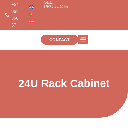
SEE
Skip
+34
PRODUCTS
to
961
content
366
57
CONTACT
TELECOMMUNICATIONS INSTALLATIONS
24U Rack Cabinet