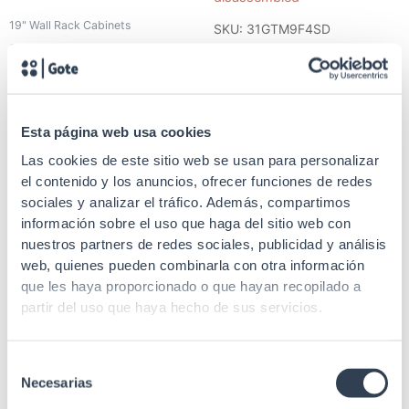
19" Wall Rack Cabinets
SKU: 31GTM9F4SD
19″ Wall Rack Cabinet
19" Wall Rack Cabinets
GLOBAL K-line series 1
body 9U, depth 450 mm
19″ Wall Rack Cabinet
GLOBAL K-line Series 1
Esta página web usa cookies
body 9U, depth 450 mm,
disassembled
Las cookies de este sitio web se usan para personalizar
el contenido y los anuncios, ofrecer funciones de redes
sociales y analizar el tráfico. Además, compartimos
información sobre el uso que haga del sitio web con
nuestros partners de redes sociales, publicidad y análisis
web, quienes pueden combinarla con otra información
SKU: 31GTM9F4
que les haya proporcionado o que hayan recopilado a
SKU: 31EM9F4T
partir del uso que haya hecho de sus servicios.
19" Wall Rack Cabinets
19" Outdoor Rack Cabinets
19″ Wall Rack Cabinet
GLOBAL Series 1 body 9U,
19″ 9U exterior Wall Rack
Selección
Necesarias
depth 450 mm, with
Cabinet, depth 445 mm,
de
accessories
width 600 mm, with canopy
consentimiento