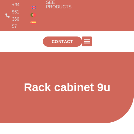
SEE
Skip
+34
PRODUCTS
to
961
content
366
57
CONTACT
TELECOMMUNICATIONS INSTALLATIONS
Rack cabinet 9u