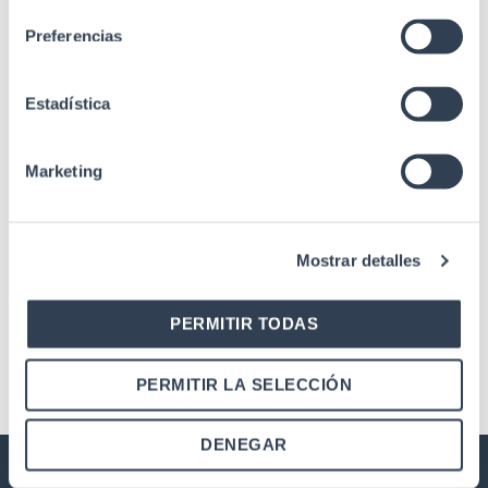
Preferencias
Estadística
SKU: 31EM9F4
Marketing
19" Outdoor Rack Cabinets
19″ 9U exterior Wall Rack
Mostrar detalles
Cabinet, depth 410 mm,
width 600 mm
PERMITIR TODAS
PERMITIR LA SELECCIÓN
DENEGAR