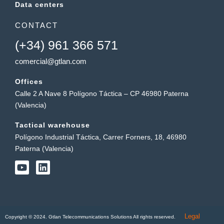
Data centers
CONTACT
(+34) 961 366 571
comercial@gtlan.com
Offices
Calle 2 A Nave 8 Polígono Táctica – CP 46980 Paterna
(Valencia)
Tactical warehouse
Polígono Industrial Táctica, Carrer Forners, 18, 46980
Paterna (Valencia)
Y
L
o
i
u
n
t
k
u
e
b
d
Legal
e
i
Copyright © 2024. Gtlan Telecommunications Solutions All rights reserved.