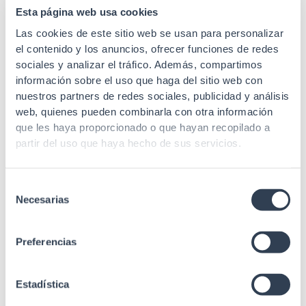
Esta página web usa cookies
Las cookies de este sitio web se usan para personalizar
el contenido y los anuncios, ofrecer funciones de redes
SKU: 34GTHT106D
SKU: 34GTHT500R
sociales y analizar el tráfico. Además, compartimos
información sobre el uso que haga del sitio web con
Installation tools verification
Installation tools verification
nuestros partners de redes sociales, publicidad y análisis
Professional crimping pliers
Professional crimping pliers
web, quienes pueden combinarla con otra información
for crimping BNC RG
for crimping RJ45/11/12
que les haya proporcionado o que hayan recopilado a
58/59/62
connectors
partir del uso que haya hecho de sus servicios.
Selección
Necesarias
de
consentimiento
SKU: 34GTHTN5684R
Preferencias
Installation tools verification
Estadística
Professional crimping pliers
for crimping RJ45/11/12/9