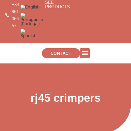
SEE
Skip
+34
PRODUCTS
to
961
content
366
57
CONTACT
TELECOMMUNICATIONS INSTALLATIONS
rj45 crimpers