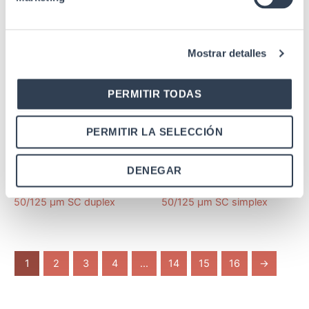
Monomodo ST simplex
50/125 µm LC duplex
Mostrar detalles
PERMITIR TODAS
SKU: 35GTASCDOM3
SKU: 35GTASCOM3
PERMITIR LA SELECCIÓN
Adaptador fibra óptica
Adaptador fibra óptica
Adaptador F.O. hembra-
Adaptador F.O. hembra-
DENEGAR
hembra OM3 Multimodo
hembra OM3 Multimodo
50/125 µm SC duplex
50/125 µm SC simplex
1
2
3
4
...
14
15
16
→