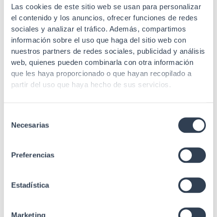
Las cookies de este sitio web se usan para personalizar
el contenido y los anuncios, ofrecer funciones de redes
sociales y analizar el tráfico. Además, compartimos
SKU: 35GTASCD
SKU: 35GTASC
información sobre el uso que haga del sitio web con
nuestros partners de redes sociales, publicidad y análisis
Adaptador fibra óptica
Adaptador fibra óptica
web, quienes pueden combinarla con otra información
Adaptador F.O. hembra-
Adaptador F.O. hembra-
que les haya proporcionado o que hayan recopilado a
hembra Multimodo SC
hembra Multimodo SC
partir del uso que haya hecho de sus servicios.
duplex
simplex
Selección
Necesarias
de
consentimiento
Preferencias
SKU: 35GTAST
SKU: 35GTALCDOM3
Estadística
Adaptador fibra óptica
Adaptador fibra óptica
Adaptador F.O. hembra-
Adaptador F.O. hembra-
Marketing
hembra Multimodo y
hembra OM3 Multimodo