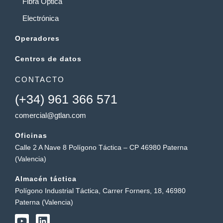
Fibra Óptica
Electrónica
Operadores
Centros de datos
CONTACTO
(+34) 961 366 571
comercial@gtlan.com
Oficinas
Calle 2 A Nave 8 Polígono Táctica – CP 46980 Paterna
(Valencia)
Almacén táctica
Polígono Industrial Táctica, Carrer Forners, 18, 46980
Paterna (Valencia)
Y
L
o
i