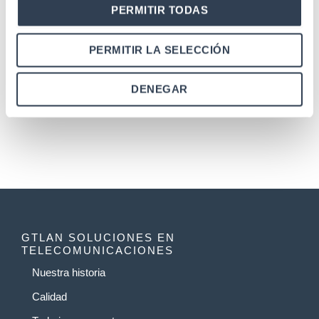
fusionadora F.O.
PERMITIR TODAS
PERMITIR LA SELECCIÓN
←
1
2
3
4
5
6
...
14
DENEGAR
15
16
→
GTLAN SOLUCIONES EN
TELECOMUNICACIONES
Nuestra historia
Calidad