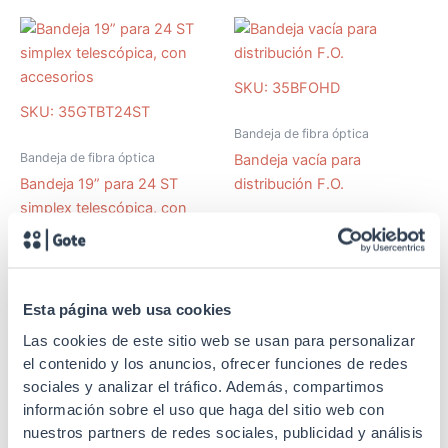
SKU: 35BFOHD
SKU: 35GTBT24ST
Bandeja de fibra óptica
Bandeja de fibra óptica
Bandeja vacía para
Bandeja 19” para 24 ST
distribución F.O.
simplex telescópica, con
accesorios
Esta página web usa cookies
SKU: 35GTBT24LCD
Las cookies de este sitio web se usan para personalizar
SKU: 35GTBT12SCD
el contenido y los anuncios, ofrecer funciones de redes
Bandeja de fibra óptica
sociales y analizar el tráfico. Además, compartimos
Bandeja de fibra óptica
Bandejas 19” para
información sobre el uso que haga del sitio web con
Bandejas 19” para
conectores, 24 LC duplex
nuestros partners de redes sociales, publicidad y análisis