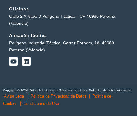
Oficinas
Calle 2 A Nave 8 Polígono Táctica – CP 46980 Paterna
(Valencia)
Almacén táctica
Polígono Industrial Táctica, Carrer Forners, 18, 46980
Paterna (Valencia)
Y
L
o
i
u
n
t
k
u
e
b
d
Copyright © 2024. Gtlan Soluciones en Telecomunicaciones Todos los derechos reservado
e
i
Aviso Legal
|
Política de Privacidad de Datos
|
Política de
n
|
Cookies
Condiciones de Uso
English
(
Inglés
)
Português
(
Portugués, Portugal
)
Español