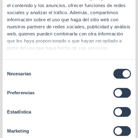
para la gestión de los
el contenido y los anuncios, ofrecer funciones de redes
Especificaciones
pigtails fusionados en
sociales y analizar el tráfico. Además, compartimos
el interior de las
información sobre el uso que haga del sitio web con
bandejas.
nuestros partners de redes sociales, publicidad y análisis
Adaptadores de F.O.
web, quienes pueden combinarla con otra información
no incluidos.
que les haya proporcionado o que hayan recopilado a
partir del uso que haya hecho de sus servicios.
EIA/ECA-310-E, IEC
Estándares
60297-3-100
Selección
Necesarias
de
consentimiento
Preferencias
Estadística
Marketing
Productos relacionados