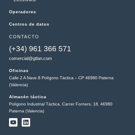
Operadores
Centros de datos
CONTACTO
(+34) 961 366 571
comercial@gtlan.com
Oficinas
Calle 2 A Nave 8 Polígono Táctica – CP 46980 Paterna
(Valencia)
Almacén táctica
Polígono Industrial Táctica, Carrer Forners, 18, 46980
Paterna (Valencia)
Y
L
o
i
u
n