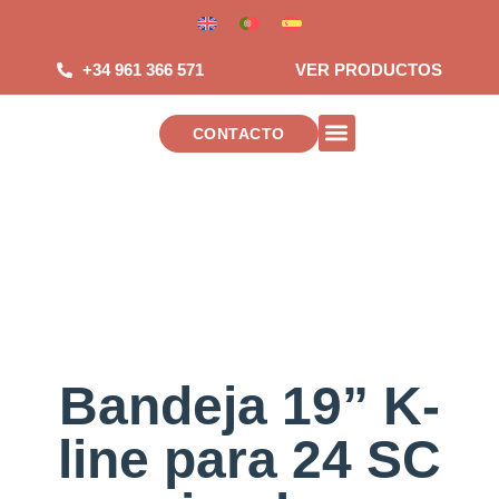
Saltar
al
contenido
+34 961 366 571
VER PRODUCTOS
CONTACTO
INSTALACIONES DE TELECOMUNICAC
Bandeja 19” K-
line para 24 SC