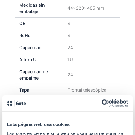
Medidas sin
44x220x485 mm
embalaje
CE
SI
RoHs
SI
Capacidad
24
Altura U
1U
Capacidad de
24
empalme
Tapa
Frontal telescópica
Tipo conector
SC Simplex
Con dos anclajes de
plástico para facilitar
Esta página web usa cookies
su extracción.
Inlcuyen cassettes
Las cookies de este sitio web se usan para personalizar