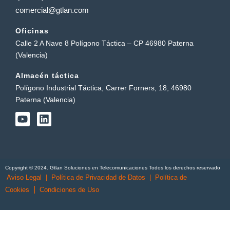
comercial@gtlan.com
Oficinas
Calle 2 A Nave 8 Polígono Táctica – CP 46980 Paterna
(Valencia)
Almacén táctica
Polígono Industrial Táctica, Carrer Forners, 18, 46980
Paterna (Valencia)
Y
L
o
i
u
n
t
k
u
e
b
d
Copyright © 2024. Gtlan Soluciones en Telecomunicaciones Todos los derechos reservado
e
i
Aviso Legal
|
Política de Privacidad de Datos
|
Política de
n
|
Cookies
Condiciones de Uso
English
(
Inglés
)
Português
(
Portugués, Portugal
)