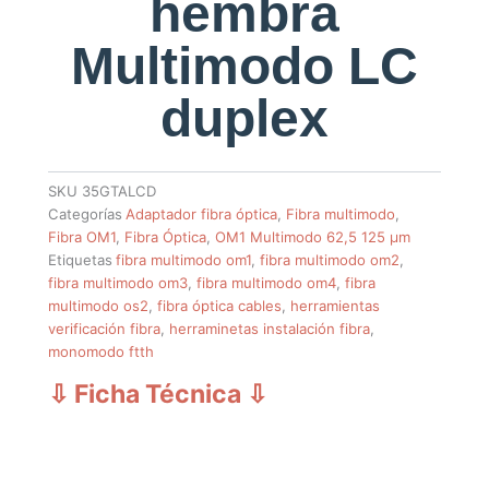
hembra
Multimodo LC
duplex
SKU
35GTALCD
Categorías
Adaptador fibra óptica
,
Fibra multimodo
,
Fibra OM1
,
Fibra Óptica
,
OM1 Multimodo 62,5 125 µm
Etiquetas
fibra multimodo om1
,
fibra multimodo om2
,
fibra multimodo om3
,
fibra multimodo om4
,
fibra
multimodo os2
,
fibra óptica cables
,
herramientas
verificación fibra
,
herraminetas instalación fibra
,
monomodo ftth
⇩ Ficha Técnica
⇩