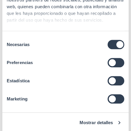
nuestros partners de redes sociales, publicidad y análisis
61754-20, UL94
web, quienes pueden combinarla con otra información
que les haya proporcionado o que hayan recopilado a
partir del uso que haya hecho de sus servicios.
Selección
Necesarias
de
consentimiento
Preferencias
Productos relacionados
Estadística
Marketing
Cajas de fibra óptica
Cajas Superficie F.O. Para 12 Conectores
Mostrar detalles
SC Simplex O LC Duplex Metal