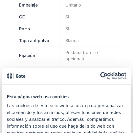
Embalaje
Unitario
CE
SI
RoHs
SI
Tapa antipolvo
Blanca
Pestaña (tornillo
Fijación
opcional)
Patillas
Metal
Tipo adaptador
LC Duplex
Durabilidad
1000 conexiones
Esta página web usa cookies
Las cookies de este sitio web se usan para personalizar
Material férula
Cerámica zirconia
el contenido y los anuncios, ofrecer funciones de redes
Tipo de fibra
Multimodo
sociales y analizar el tráfico. Además, compartimos
información sobre el uso que haga del sitio web con
IEC 61753-1, IEC
Estándares