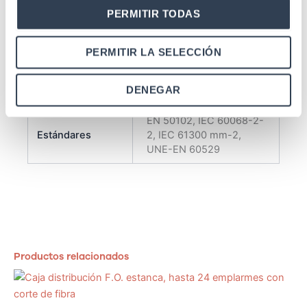
facilita el manejo de las
PERMITIR TODAS
fibras de forma cómoda
Especificaciones
y sencilla. Accesorios
para incorporar en poste
PERMITIR LA SELECCIÓN
o pared no incluido.,
Empalme de fibra,
DENEGAR
fijación
EN 50102, IEC 60068-2-
Estándares
2, IEC 61300 mm-2,
UNE-EN 60529
Productos relacionados