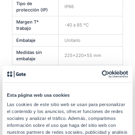
Tipo de
IP66
protección (IP)
Margen Tª
-40 a 85 ºC
trabajo
Embalaje
Unitario
Medidas sin
225x220x55 mm
embalaje
CE
SI
RoHs
SI
Capacidad
48
Esta página web usa cookies
Las cookies de este sitio web se usan para personalizar
Tipo de
Poste o pared
el contenido y los anuncios, ofrecer funciones de redes
instalación
sociales y analizar el tráfico. Además, compartimos
Tipo de
Mediante adaptador (no
información sobre el uso que haga del sitio web con
distribución
incluido) + Cassette
nuestros partners de redes sociales, publicidad y análisis