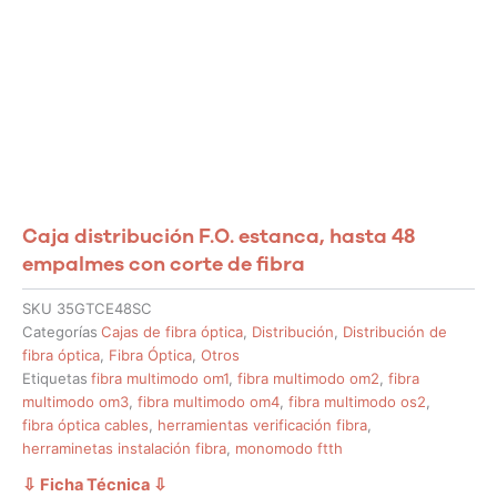
Caja distribución F.O. estanca, hasta 48
empalmes con corte de fibra
SKU
35GTCE48SC
Categorías
Cajas de fibra óptica
,
Distribución
,
Distribución de
fibra óptica
,
Fibra Óptica
,
Otros
Etiquetas
fibra multimodo om1
,
fibra multimodo om2
,
fibra
multimodo om3
,
fibra multimodo om4
,
fibra multimodo os2
,
fibra óptica cables
,
herramientas verificación fibra
,
herraminetas instalación fibra
,
monomodo ftth
⇩ Ficha Técnica
⇩