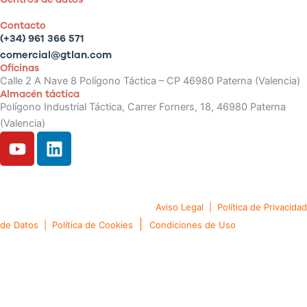
Contacto
(+34) 961 366 571
comercial@gtlan.com
Oficinas
Calle 2 A Nave 8 Polígono Táctica – CP 46980 Paterna (Valencia)
Almacén táctica
Polígono Industrial Táctica, Carrer Forners, 18, 46980 Paterna
(Valencia)
Y
L
o
i
u
n
t
k
Copyright © 2024. Gtlan Soluciones en Telecomunicaciones
u
e
Todos los derechos reservado
Aviso Legal
|
Política de Privacidad
b
d
|
de Datos
|
Política de Cookies
Condiciones de Uso
e
i
n
English
(
Inglés
)
Português
(
Portugués, Portugal
)
Español