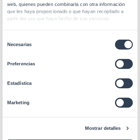
web, quienes pueden combinarla con otra información
Capacidad de
que les haya proporcionado o que hayan recopilado a
48
empalme
partir del uso que haya hecho de sus servicios.
Tapa
Tapa abatible
Selección
Entrada FO
Con corte de fibra
Necesarias
de
Fijación
Superficie
consentimiento
Preferencias
abrazaderas, Bridas,
prensa estopa, protector
Accesorios
empalme, tacos y
Estadística
cerradura., tubo de
transporte
Marketing
Margen Tª
-25 a 40 ºC
almacenamiento
almacenamiento y
Mostrar detalles
distribución en una caja
con un interior que