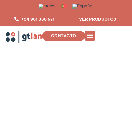
Saltar
al
contenido
+34 961 366 571
VER PRODUCTOS
CONTACTO
INSTALACIONES DE TELECOMUNIC