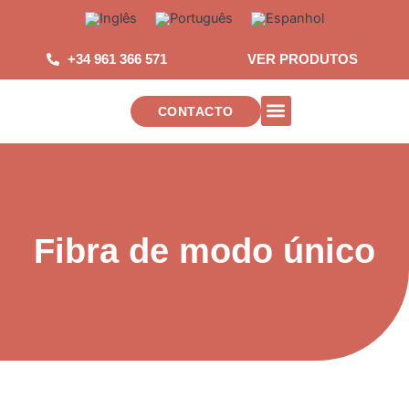
Salta
para
o
+34 961 366 571
VER PRODUTOS
conteúdo
CONTACTO
INSTALACIONES DE TELECOMUNICAC
Fibra de modo único