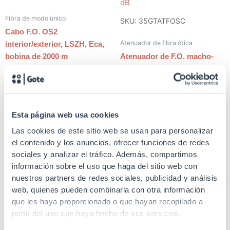
Fibra de modo único
SKU: 35GTATFOSC
Cabo F.O. OS2
Atenuador de fibra ótica
interior/exterior, LSZH, Eca,
bobina de 2000 m
Atenuador de F.O. macho-
fêmea SC-UPC simplex, 10
dB
Esta página web usa cookies
Las cookies de este sitio web se usan para personalizar
SKU: 35GTFO89E
el contenido y los anuncios, ofrecer funciones de redes
sociales y analizar el tráfico. Además, compartimos
Fibra de modo único
SKU: 35GTASSCD
información sobre el uso que haga del sitio web con
Cabo F.O. OS2 com
nuestros partners de redes sociales, publicidad y análisis
Adaptador de fibra ótica
armadura metálica exterior,
web, quienes pueden combinarla con otra información
PE, Fca, bobina de 2000 m
Adaptador F.O. fêmea para
que les haya proporcionado o que hayan recopilado a
fêmea OS2 Monomodo 9/125
partir del uso que haya hecho de sus servicios.
µm SC duplex