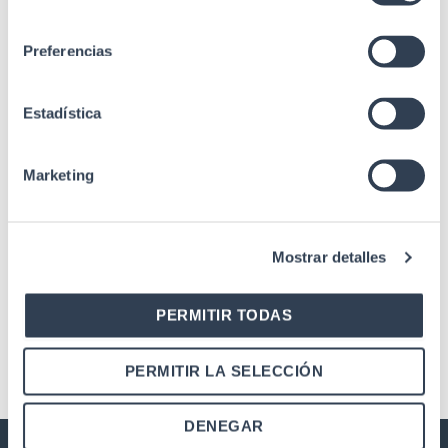
consentimiento
Preferencias
SKU: 31GTD4788
SKU: 31GTD4718
Estadística
Armário de rack para centro de
Armário de rack para centro de
dados
dados
Marketing
Armário para rack de 19″
Armário para rack de 19″
DATA SERVER Série 47U,
DATA SERVER Série 47U,
profundidade 800 mm,
profundidade 1000 mm,
Mostrar detalles
largura 800 mm, com
largura 800 mm, com
acessórios
acessórios
PERMITIR TODAS
PERMITIR LA SELECCIÓN
DENEGAR