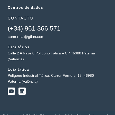
Centros de dados
CONTACTO
(+34) 961 366 571
comercial@gtlan.com
Escritórios
Calle 2 A Nave 8 Polígono Tática – CP 46980 Paterna
(Valencia)
Loja tática
Polígono Industrial Tática, Carrer Forners, 18, 46980
Paterna (Valência)
Y
L
o
i
u
n
t
k
u
e
b
d