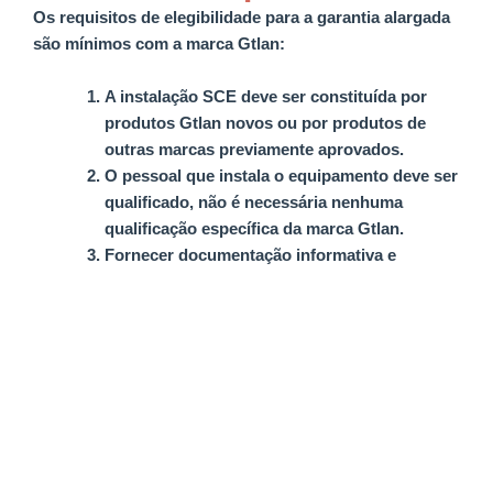
Os requisitos de elegibilidade para a garantia alargada
são mínimos com a marca Gtlan:
A instalação SCE deve ser constituída por
produtos Gtlan novos ou por produtos de
outras marcas previamente aprovados.
O pessoal que instala o equipamento deve ser
qualificado,
não é necessária nenhuma
qualificação específica da marca Gtlan.
Fornecer documentação informativa e
certificação dos trabalhos.
Todos os produtos do Sistema de Cablagem
Estruturada abrangidos por esta garantia serão
reparados ou substituídos quando apresentarem
defeitos de fabrico ou se deteriorarem devido à
utilização normal do sistema.