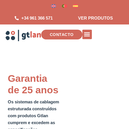
Salta
para
o
+34 961 366 571
VER PRODUTOS
conteúdo
CONTACTO
INSTALACIONES DE TELECOMUNICAC
Garantia
de 25 anos
Os sistemas de cablagem
estruturada construídos
com produtos Gtlan
cumprem e excedem as