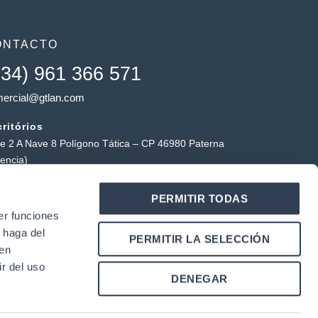
ONTACTO
+34) 961 366 571
ercial@gtlan.com
ritórios
le 2 A Nave 8 Polígono Tática – CP 46980 Paterna
lencia)
a tática
PERMITIR TODAS
ígono Industrial Tática, Carrer Forners, 18, 46980
er funciones
erna (Valência)
 haga del
Y
L
PERMITIR LA SELECCIÓN
o
i
den
u
n
r del uso
k
DENEGAR
u
e
b
d