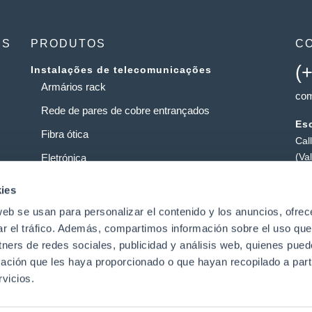
ES
PRODUTOS
C
(
Instalações de telecomunicações
Armários rack
com
Rede de pares de cobre entrançados
Esc
Fibra ótica
Cal
(Va
Eletrónica
Loj
Operadoras de Serviços
ies
Pol
web se usan para personalizar el contenido y los anuncios, ofrec
Centros de dados
Pat
ar el tráfico. Además, compartimos información sobre el uso que
tners de redes sociales, publicidad y análisis web, quienes pue
ación que les haya proporcionado o que hayan recopilado a parti
t
vicios.