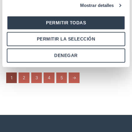
Mostrar detalles
PERMITIR TODAS
SKU: 35CDRV
SKU: 35CMOP
Cajas de fibra óptica
Cajas de fibra óptica
PERMITIR LA SELECCIÓN
Caja derivación F.O., por
Caja interior F.O.
segregación
multioperador
DENEGAR
1
2
3
4
5
→