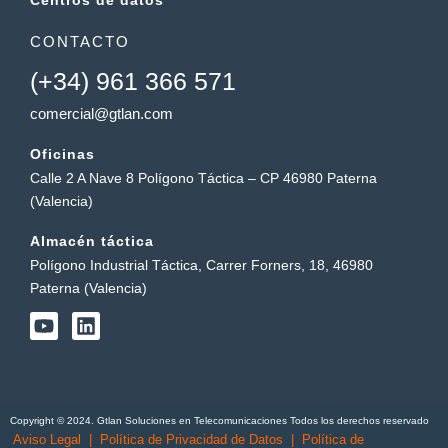
CONTACTO
(+34) 961 366 571
comercial@gtlan.com
Oficinas
Calle 2 A Nave 8 Polígono Táctica – CP 46980 Paterna
(Valencia)
Almacén táctica
Polígono Industrial Táctica, Carrer Forners, 18, 46980
Paterna (Valencia)
Y
L
o
i
u
n
t
k
u
e
b
d
Copyright © 2024. Gtlan Soluciones en Telecomunicaciones Todos los derechos reservado
e
i
Aviso Legal
|
Política de Privacidad de Datos
|
Política de