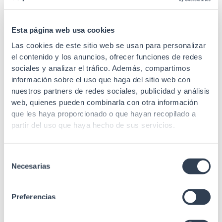
Durabilidad
750 conexiones
Sección
AWG 22-26
Esta página web usa cookies
Las cookies de este sitio web se usan para personalizar
Contactos
8
el contenido y los anuncios, ofrecer funciones de redes
Recubrimiento
50µ oro
sociales y analizar el tráfico. Además, compartimos
información sobre el uso que haga del sitio web con
Material cuerpo
Policarbonato
nuestros partners de redes sociales, publicidad y análisis
web, quienes pueden combinarla con otra información
Material de
Bronce fosforado
que les haya proporcionado o que hayan recopilado a
contacto
partir del uso que haya hecho de sus servicios.
Gran rendimiento y
Especificaciones
altas prestaciones en
Selección
el conexionado.
Necesarias
de
ANSI/TIA/EIA 568.2
consentimiento
Rev. E (Cat.5e), IEC
Preferencias
Estándares
60603-7-2, ISO/IEC
11801-1 (Class D),
UL94-V2