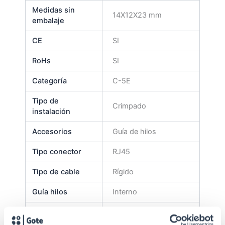
Medidas sin
14X12X23 mm
embalaje
CE
SI
RoHs
SI
Categoría
C-5E
Tipo de
Crimpado
instalación
Accesorios
Guía de hilos
Tipo conector
RJ45
Tipo de cable
Rígido
Guía hilos
Interno
Apantallado
No (UTP)