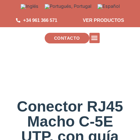
Saltar
al
contenido
+34 961 366 571
VER PRODUCTOS
CONTACTO
INSTALACIONES DE TELECOMUNICAC
Conector RJ45
Macho C-5E
UTP, con guía