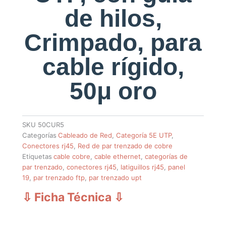
de hilos,
Crimpado, para
cable rígido,
50μ oro
SKU
50CUR5
Categorías
Cableado de Red
,
Categoría 5E UTP
,
Conectores rj45
,
Red de par trenzado de cobre
Etiquetas
cable cobre
,
cable ethernet
,
categorías de
par trenzado
,
conectores rj45
,
latiguillos rj45
,
panel
19
,
par trenzado ftp
,
par trenzado upt
⇩ Ficha Técnica
⇩