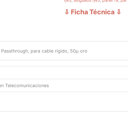
rj45
,
latiguillos rj45
,
panel 19
,
par
⇩ Ficha Técnica
⇩
assthrough, para cable rígido, 50μ oro
 en Telecomunicaciones