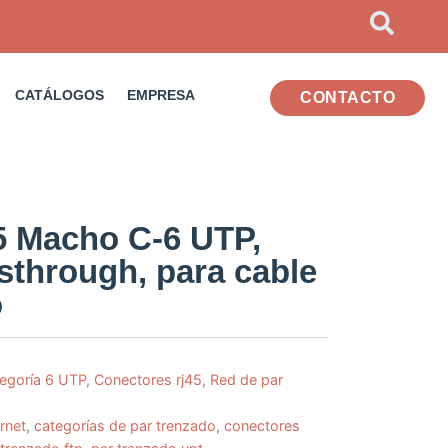
CATÁLOGOS
EMPRESA
CONTACTO
5 Macho C-6 UTP,
through, para cable
o
egoría 6 UTP
,
Conectores rj45
,
Red de par
rnet
,
categorías de par trenzado
,
conectores