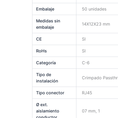
Embalaje
50 unidades
Medidas sin
14X12X23 mm
embalaje
CE
SI
RoHs
SI
Categoría
C-6
Tipo de
Crimpado Passth
instalación
Tipo conector
RJ45
Ø ext.
aislamiento
07 mm, 1
conductor