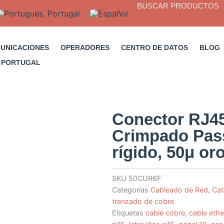
BUSCAR PRODUCTOS
MUNICACIONES
OPERADORES
CENTRO DE DATOS
BLOG
Conector RJ4
Crimpado Pass
rígido, 50μ or
SKU
50CUR6F
Categorías
Cableado de Red
,
Cat
trenzado de cobre
Etiquetas
cable cobre
,
cable ethe