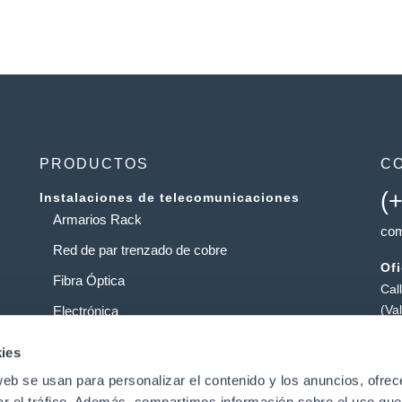
PRODUCTOS
C
(
Instalaciones de telecomunicaciones
Armarios Rack
com
Red de par trenzado de cobre
Of
Fibra Óptica
Cal
(Va
Electrónica
Al
Operadores
ies
Pol
web se usan para personalizar el contenido y los anuncios, ofrec
Centros de datos
Pat
ar el tráfico. Además, compartimos información sobre el uso que