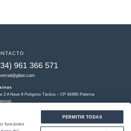
ONTACTO
+34) 961 366 571
ercial@gtlan.com
icinas
le 2 A Nave 8 Polígono Táctica – CP 46980 Paterna
lencia)
macén táctica
PERMITIR TODAS
ígono Industrial Táctica, Carrer Forners, 18, 46980
er funciones
erna (Valencia)
 haga del