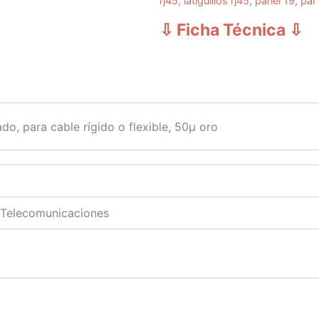
rj45
,
latiguillos rj45
,
panel 19
,
par
⇩ Ficha Técnica
⇩
, para cable rígido o flexible, 50μ oro
 Telecomunicaciones