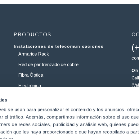
PRODUCTOS
C
(
Instalaciones de telecomunicaciones
Armarios Rack
com
Red de par trenzado de cobre
Of
Fibra Óptica
Cal
(Va
Electrónica
Al
Operadores
ies
Pol
web se usan para personalizar el contenido y los anuncios, ofrec
Centros de datos
Pat
ar el tráfico. Además, compartimos información sobre el uso que
tners de redes sociales, publicidad y análisis web, quienes pue
ación que les haya proporcionado o que hayan recopilado a parti
t