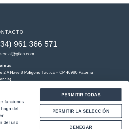
ONTACTO
+34) 961 366 571
ercial@gtlan.com
icinas
le 2 A Nave 8 Polígono Táctica – CP 46980 Paterna
lencia)
macén táctica
PERMITIR TODAS
ígono Industrial Táctica, Carrer Forners, 18, 46980
er funciones
erna (Valencia)
 haga del
Y
L
PERMITIR LA SELECCIÓN
o
i
den
u
n
r del uso
k
DENEGAR