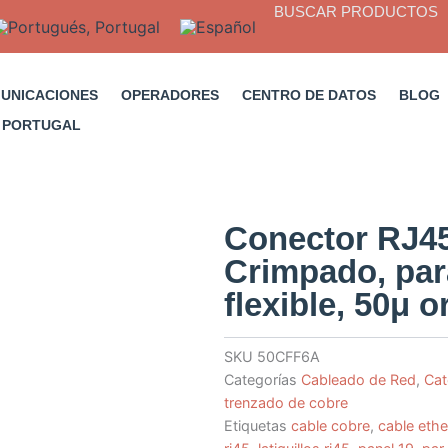
BUSCAR PRODUCTOS
MUNICACIONES
OPERADORES
CENTRO DE DATOS
BLOG
Conector RJ4
Crimpado, para
flexible, 50μ o
SKU
50CFF6A
Categorías
Cableado de Red
,
Cat
trenzado de cobre
Etiquetas
cable cobre
,
cable ethe