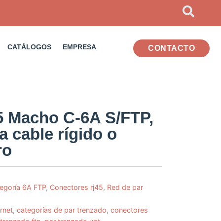
CATÁLOGOS
EMPRESA
CONTACTO
5 Macho C-6A S/FTP,
 cable rígido o
ro
egoría 6A FTP
,
Conectores rj45
,
Red de par
rnet
,
categorías de par trenzado
,
conectores