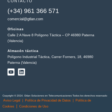
CONTACTO
(+34) 961 366 571
comercial@gtlan.com
Oficinas
Calle 2 A Nave 8 Polígono Táctica – CP 46980 Paterna
(Valencia)
Almacén táctica
Polígono Industrial Táctica, Carrer Forners, 18, 46980
Paterna (Valencia)
Y
L
o
i
u
n
t
k
u
e
b
d
Copyright © 2024. Gtlan Soluciones en Telecomunicaciones Todos los derechos reservado
e
i
Aviso Legal
|
Política de Privacidad de Datos
|
Política de
n
|
Cookies
Condiciones de Uso