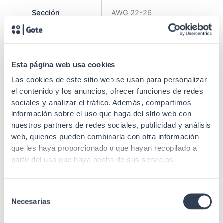
Sección
AWG 22-26
Contactos
Baños de 50 µ de oro
Fuerza de
900 g para 8
inserción
contactos
Esta página web usa cookies
Las cookies de este sitio web se usan para personalizar
Fuerza de
7, 7 kg
el contenido y los anuncios, ofrecer funciones de redes
retención
sociales y analizar el tráfico. Además, compartimos
5 mm, Acero SPCC,
información sobre el uso que haga del sitio web con
Panel de
laminado en frío de
nuestros partners de redes sociales, publicidad y análisis
material
alta calidad de 1
web, quienes pueden combinarla con otra información
que les haya proporcionado o que hayan recopilado a
Material de
Bronce fosforado
partir del uso que haya hecho de sus servicios.
contacto
Material IDC
Policarbonato
Selección
Necesarias
de
Peso sin
0, 24 kg
embalaje
consentimiento