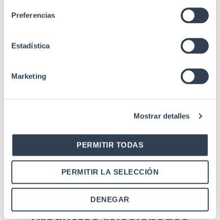
Material IDC
Policarbonato
Preferencias
ANSI/TIA/EIA 568.2
Rev. E (Cat.5e),
Estadística
EIA/ECA-310-E, IEC
Estándares
60297-3-100, IEC
60603-7-2, ISO/IEC
Marketing
11801-1 (Class D),
UL94-V0
Mostrar detalles
PERMITIR TODAS
PERMITIR LA SELECCIÓN
DENEGAR