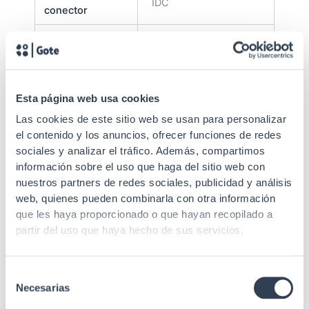
IDC
conector
Tipo conector
RJ45
Tipo de cable
Rígido
Apantallado
No (UTP)
Esta página web usa cookies
Las cookies de este sitio web se usan para personalizar
Durabilidad
750 conexiones
el contenido y los anuncios, ofrecer funciones de redes
Conexión
110
sociales y analizar el tráfico. Además, compartimos
información sobre el uso que haga del sitio web con
Sección
AWG 22-26
nuestros partners de redes sociales, publicidad y análisis
web, quienes pueden combinarla con otra información
Recubrimiento
3µ oro
que les haya proporcionado o que hayan recopilado a
partir del uso que haya hecho de sus servicios.
5 mm, Acero SPCC, de
Panel de
1, laminado en frío de
material
alta calidad
Selección
Material de
Necesarias
de
Bronce fosforado
contacto
consentimiento