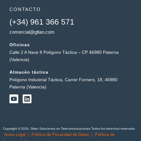
CONTACTO
(+34) 961 366 571
comercial@gtlan.com
Oficinas
Calle 2 A Nave 8 Polígono Táctica – CP 46980 Paterna
(Valencia)
Almacén táctica
Polígono Industrial Táctica, Carrer Forners, 18, 46980
Paterna (Valencia)
Y
L
o
i
u
n
t
k
u
e
b
d
Copyright © 2024. Gtlan Soluciones en Telecomunicaciones Todos los derechos reservado
e
i
Aviso Legal
|
Política de Privacidad de Datos
|
Política de
n