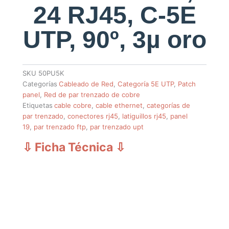
24 RJ45, C-5E
UTP, 90º, 3µ oro
SKU
50PU5K
Categorías
Cableado de Red
,
Categoría 5E UTP
,
Patch
panel
,
Red de par trenzado de cobre
Etiquetas
cable cobre
,
cable ethernet
,
categorías de
par trenzado
,
conectores rj45
,
latiguillos rj45
,
panel
19
,
par trenzado ftp
,
par trenzado upt
⇩ Ficha Técnica
⇩