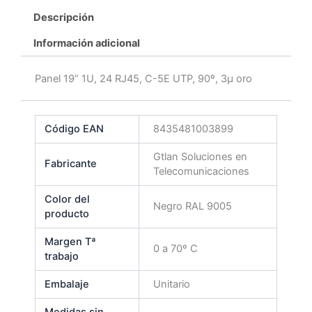
Descripción
Información adicional
Panel 19” 1U, 24 RJ45, C-5E UTP, 90º, 3µ oro
Código EAN
8435481003899
Gtlan Soluciones en
Fabricante
Telecomunicaciones
Color del
Negro RAL 9005
producto
Margen Tª
0 a 70º C
trabajo
Embalaje
Unitario
Medidas sin