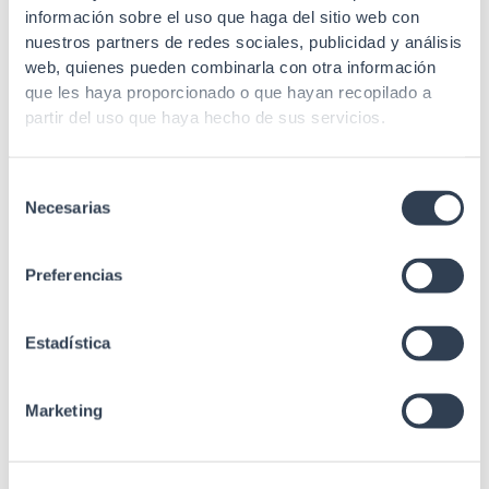
información sobre el uso que haga del sitio web con
Conexión
110
nuestros partners de redes sociales, publicidad y análisis
web, quienes pueden combinarla con otra información
Sección
AWG 22-26
que les haya proporcionado o que hayan recopilado a
partir del uso que haya hecho de sus servicios.
Recubrimiento
50µ oro
Material cuerpo
Policarbonato
Selección
Necesarias
de
Material de
Bronce fosforado
consentimiento
contacto
Preferencias
Con conector/es RJ45
C-5E UTP (incluido).
Especificaciones
Fijación a la pared
Estadística
mediante tornillos
(incluidos).
Marketing
ANSI/TIA/EIA 568.2 Rev.
E (Cat.5e), ISO/IEC
Estándares
11801-1 (Class D), UL94-
V0, UL94-V2