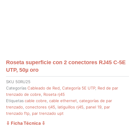
Roseta superficie con 2 conectores RJ45 C-5E
UTP, 50µ oro
SKU
50RU25
Categorías
Cableado de Red
,
Categoría 5E UTP
,
Red de par
trenzado de cobre
,
Roseta rj45
Etiquetas
cable cobre
,
cable ethernet
,
categorías de par
trenzado
,
conectores rj45
,
latiguillos rj45
,
panel 19
,
par
trenzado ftp
,
par trenzado upt
⇩ Ficha Técnica
⇩