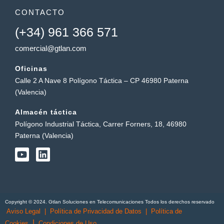
CONTACTO
(+34) 961 366 571
comercial@gtlan.com
Oficinas
Calle 2 A Nave 8 Polígono Táctica – CP 46980 Paterna
(Valencia)
Almacén táctica
Polígono Industrial Táctica, Carrer Forners, 18, 46980
Paterna (Valencia)
Y
L
o
i
u
n
t
k
u
e
b
d
Copyright © 2024. Gtlan Soluciones en Telecomunicaciones Todos los derechos reservado
e
i
Aviso Legal
|
Política de Privacidad de Datos
|
Política de
n
|
Cookies
Condiciones de Uso