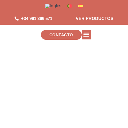
Saltar
al
contenido
+34 961 366 571
VER PRODUCTOS
CONTACTO
INSTALACIONES DE TELECOMUNICAC