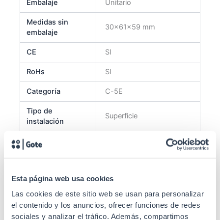
Embalaje
Unitario
Medidas sin
30x61x59 mm
embalaje
CE
SI
RoHs
SI
Categoría
C-5E
Tipo de
Superficie
instalación
Entrada cable
lateral
Tipo conector
RJ45
Esta página web usa cookies
Tipo de cable
Rígido
Las cookies de este sitio web se usan para personalizar
Apantallado
No (UTP)
el contenido y los anuncios, ofrecer funciones de redes
sociales y analizar el tráfico. Además, compartimos
Durabilidad
750 conexiones