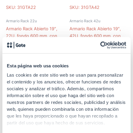
SKU: 31GTA22
SKU: 31GTA42
Armario Rack 22u
Armario Rack 42u
Armario Rack Abierto 19″,
Armario Rack Abierto 19″,
22U, fondo 600 mm, con
42U, fondo 600 mm, con
ruedas
ruedas
Esta página web usa cookies
Las cookies de este sitio web se usan para personalizar
SKU: 50SP2
SKU: 50SP4T
el contenido y los anuncios, ofrecer funciones de redes
sociales y analizar el tráfico. Además, compartimos
Armarios Rack
Armarios Rack
información sobre el uso que haga del sitio web con
Soporte pared para panel
Soporte pared para panel
nuestros partners de redes sociales, publicidad y análisis
19″, 2U, fondo 150 mm
19″, 4U, fondo 235-248 mm
web, quienes pueden combinarla con otra información
que les haya proporcionado o que hayan recopilado a
partir del uso que haya hecho de sus servicios.