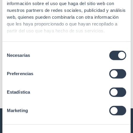
información sobre el uso que haga del sitio web con
Red
nuestros partners de redes sociales, publicidad y análisis
Gtlan Soluciones en Telecomunicaciones
/
21 de agosto de
web, quienes pueden combinarla con otra información
2024
que les haya proporcionado o que hayan recopilado a
En GTLAN, estamos comprometidos a ayudarte a
partir del uso que haya hecho de sus servicios.
construir redes de alto rendimiento. Por eso, en este
artículo te presentamos una
Selección
Necesarias
de
consentimiento
Preferencias
Estadística
Marketing
GTLAN SOLUCIONES EN