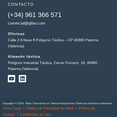
CONTACTO
(+34) 961 366 571
comercial@gtlan.com
Oficinas
Calle 2 A Nave 8 Polígono Táctica – CP 46980 Paterna
(Valencia)
Almacén táctica
Polígono Industrial Táctica, Carrer Forners, 18, 46980
Paterna (Valencia)
Y
L
o
i
u
n
t
k
u
e
b
d
Copyright © 2024. Gtlan Soluciones en Telecomunicaciones Todos los derechos reservado
e
i
Aviso Legal
|
Política de Privacidad de Datos
|
Política de
n
|
Cookies
Condiciones de Uso