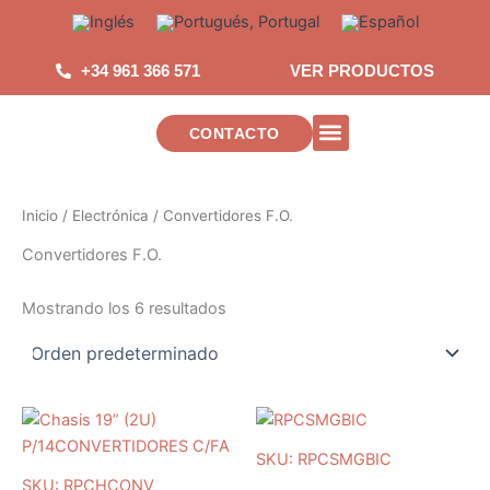
Saltar
al
contenido
+34 961 366 571
VER PRODUCTOS
CONTACTO
INSTALACIONES DE TELECOMUNICAC
Inicio
/
Electrónica
/ Convertidores F.O.
Convertidores F.O.
Mostrando los 6 resultados
SKU: RPCSMGBIC
SKU: RPCHCONV