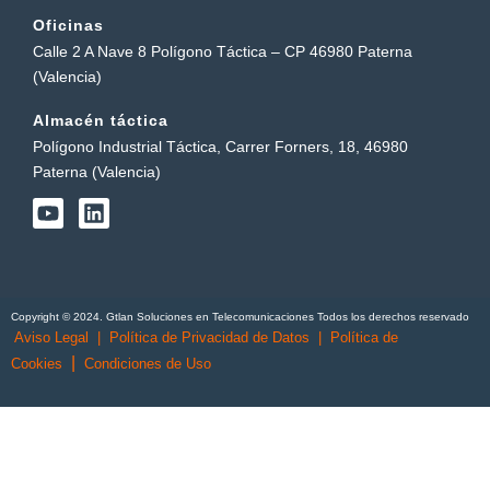
Oficinas
Calle 2 A Nave 8 Polígono Táctica – CP 46980 Paterna
(Valencia)
Almacén táctica
Polígono Industrial Táctica, Carrer Forners, 18, 46980
Paterna (Valencia)
Y
L
o
i
u
n
t
k
u
e
b
d
Copyright © 2024. Gtlan Soluciones en Telecomunicaciones Todos los derechos reservado
e
i
Aviso Legal
|
Política de Privacidad de Datos
|
Política de
n
|
Cookies
Condiciones de Uso
English
(
Inglés
)
Português
(
Portugués, Portugal
)
Español