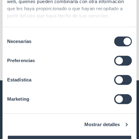
web, quienes pueden combinarla con otra información
que les haya proporcionado o que hayan recopilado a
Convertidor de fibra a ethernet
Convertidor de fibra a ethernet
partir del uso que haya hecho de sus servicios.
Módulos MINI G-BIC 1.25 LX
Módulos MINI G-BIC 1.25
DUAL, 20.000 m
SX DUAL, 550 m
Selección
Necesarias
de
consentimiento
Preferencias
Estadística
Marketing
GTLAN SOLUCIONES EN
TELECOMUNICACIONES
Nuestra historia
Mostrar detalles
Calidad
Trabaja con nosotros