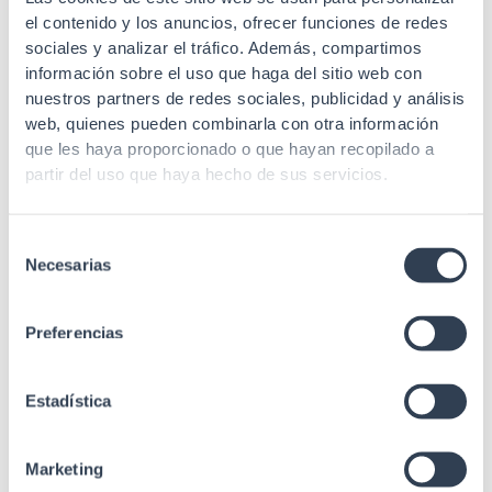
5 2.4/5GHz 1200Mbps
Wireless punto de acceso
el contenido y los anuncios, ofrecer funciones de redes
LAN/WAN 10/100 WPS
exterior
sociales y analizar el tráfico. Además, compartimos
información sobre el uso que haga del sitio web con
nuestros partners de redes sociales, publicidad y análisis
web, quienes pueden combinarla con otra información
que les haya proporcionado o que hayan recopilado a
partir del uso que haya hecho de sus servicios.
SKU: RPAPTPOE
SKU: RPAP300
Electrónica
Selección
Electrónica
Wireless punto de acceso
Necesarias
de
interior de techo
Wireless punto de acceso
consentimiento
interior, 802.11 b/g/n, hasta
Preferencias
300 Mbps
Estadística
Marketing