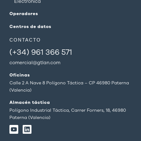
Electrónica
Operadores
Centros de datos
CONTACTO
(+34) 961 366 571
comercial@gtlan.com
Oficinas
Calle 2 A Nave 8 Polígono Táctica – CP 46980 Paterna
(Valencia)
Almacén táctica
Polígono Industrial Táctica, Carrer Forners, 18, 46980
Paterna (Valencia)
Y
L
o
i
u
n