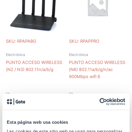
SKU: RPAPABG
SKU: RPAPPRO
Electrónica
Electrónica
PUNTO ACCESO WIRELESS
PUNTO ACCESO WIRELESS
(N2 / N3) 802.11n/a/b/g
(N6) 802.11a/b/g/n/ac
900Mbps wifi 6
SKU: RPRPW
SKU: RPAP58EA
Electrónica
Esta página web usa cookies
Electrónica
Repetidor Wireless (E3) WiFi
Las cookies de este sitio web se usan para personalizar