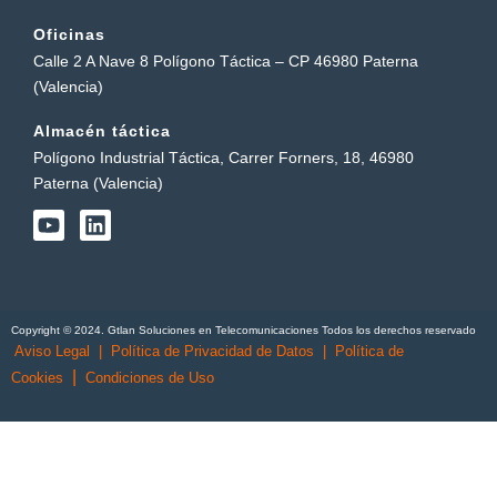
Oficinas
Calle 2 A Nave 8 Polígono Táctica – CP 46980 Paterna
(Valencia)
Almacén táctica
Polígono Industrial Táctica, Carrer Forners, 18, 46980
Paterna (Valencia)
Y
L
o
i
u
n
t
k
u
e
b
d
Copyright © 2024. Gtlan Soluciones en Telecomunicaciones Todos los derechos reservado
e
i
Aviso Legal
|
Política de Privacidad de Datos
|
Política de
n
|
Cookies
Condiciones de Uso
English
(
Inglés
)
Português
(
Portugués, Portugal
)
Español