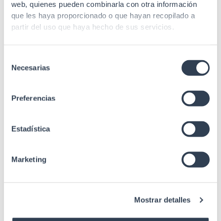
web, quienes pueden combinarla con otra información
que les haya proporcionado o que hayan recopilado a
partir del uso que haya hecho de sus servicios.
SKU: 35GTRM48SC
Distribución
SKU: 35GTPSSC15M
Selección
Repartidor mural F.O. 48
Necesarias
de
Fibra monomodo
adaptadores SC metal
consentimiento
Pigtails F.O. FTTH
Preferencias
Monomodo 9/125 μm SC-
APC
Estadística
Marketing
SKU: 35GTRM24SC
SKU: 35GTCS2SCP
Distribución
Mostrar detalles
Fibra monomodo
Repartidor mural F.O., 24
adaptadores metal
Roseta superficie F.O. con