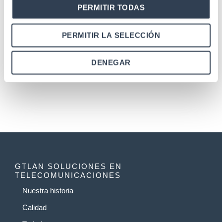
adaptador y pigtail SC-APC
PERMITIR TODAS
PERMITIR LA SELECCIÓN
←
1
2
3
...
11
12
13
14
DENEGAR
15
16
→
GTLAN SOLUCIONES EN
TELECOMUNICACIONES
Nuestra historia
Calidad