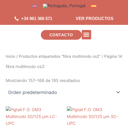
Saltar
al
contenido
+34 961 366 571
VER PRODUCTOS
CONTACTO
INSTALACIONES DE TELECOMUNICAC
Inicio
/
Productos etiquetados “fibra multimodo os2”
/ Página 14
fibra multimodo os2
Mostrando 157–168 de 185 resultados