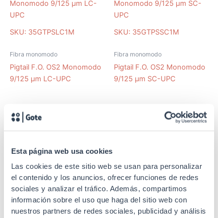
SKU: 35GTPSLC1M
SKU: 35GTPSSC1M
Fibra monomodo
Fibra monomodo
Pigtail F.O. OS2 Monomodo
Pigtail F.O. OS2 Monomodo
9/125 μm LC-UPC
9/125 μm SC-UPC
SKU: 35GTPESSC20AF
Esta página web usa cookies
Fibra monomodo
SKU: 35GTPSST1M
Pigtails F.O. FTTH Fibra
Las cookies de este sitio web se usan para personalizar
Fibra monomodo
plana con fiador Monomodo
el contenido y los anuncios, ofrecer funciones de redes
Pigtail F.O. OS2 Monomodo
9/125 μm SC-APC
sociales y analizar el tráfico. Además, compartimos
9/125 μm ST-UPC
información sobre el uso que haga del sitio web con
nuestros partners de redes sociales, publicidad y análisis