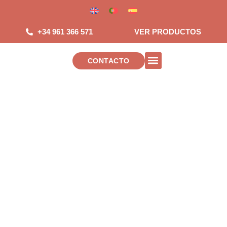
Saltar
al
contenido
+34 961 366 571
VER PRODUCTOS
CONTACTO
INSTALACIONES DE TELECOMUNICAC