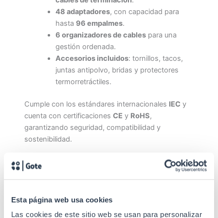
48 adaptadores
, con capacidad para
hasta
96 empalmes
.
6 organizadores de cables
para una
gestión ordenada.
Accesorios incluidos
: tornillos, tacos,
juntas antipolvo, bridas y protectores
termorretráctiles.
Cumple con los estándares internacionales
IEC
y
cuenta con certificaciones
CE
y
RoHS
,
garantizando seguridad, compatibilidad y
sostenibilidad.
Con unas dimensiones compactas de
85 x 305 x
305 mm
y un peso de solo
3,9 kg
, este repartidor
mural es una opción eficiente y fácil de instalar
para cualquier proyecto de infraestructura de fibra
Esta página web usa cookies
óptica.
Las cookies de este sitio web se usan para personalizar