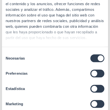
el contenido y los anuncios, ofrecer funciones de redes
sociales y analizar el tráfico. Además, compartimos
Código EAN
8435481000850
información sobre el uso que haga del sitio web con
nuestros partners de redes sociales, publicidad y análisis
Gtlan Soluciones en
Fabricante
web, quienes pueden combinarla con otra información
Telecomunicaciones
que les haya proporcionado o que hayan recopilado a
Color del
partir del uso que haya hecho de sus servicios.
Negro RAL 9005
producto
Acero SPPC laminado
Selección
Material
en frío de alta calidad
Necesarias
de
consentimiento
Embalaje
Unitario
Preferencias
Medidas sin
85x305x305 mm
embalaje
Estadística
CE
SI
RoHs
SI
Marketing