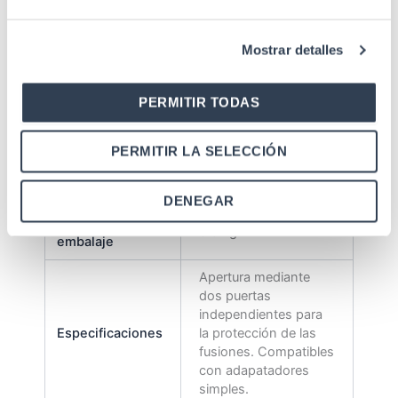
Tipo cerradura
Con llave
Bandejas
2
Mostrar detalles
LC Duplex, MPO-SC,
Tipo adaptador
SC
PERMITIR TODAS
Nº Adaptadores
48
PERMITIR LA SELECCIÓN
Organizador de
6
cables
DENEGAR
Peso sin
3.9 kg
embalaje
Apertura mediante
dos puertas
independientes para
Especificaciones
la protección de las
fusiones. Compatibles
con adapatadores
simples.