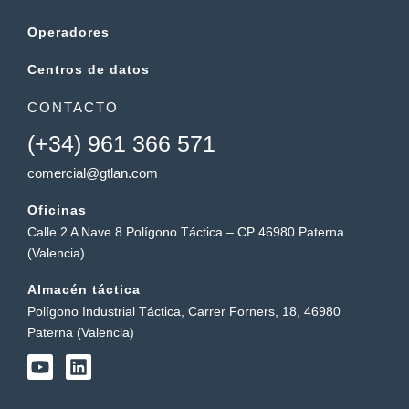
Operadores
Centros de datos
CONTACTO
(+34) 961 366 571
comercial@gtlan.com
Oficinas
Calle 2 A Nave 8 Polígono Táctica – CP 46980 Paterna
(Valencia)
Almacén táctica
Polígono Industrial Táctica, Carrer Forners, 18, 46980
Paterna (Valencia)
Y
L
o
i
u
n
t
k