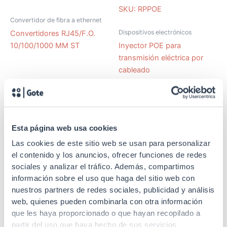
SKU: RPPOE
Convertidor de fibra a ethernet
Dispositivos electrónicos
Convertidores RJ45/F.O.
10/100/1000 MM ST
Inyector POE para
transmisión eléctrica por
cableado
Esta página web usa cookies
SKU: RPMGBICSM
SKU: RPMGBICMM
Las cookies de este sitio web se usan para personalizar
el contenido y los anuncios, ofrecer funciones de redes
Convertidor de fibra a ethernet
Convertidor de fibra a ethernet
sociales y analizar el tráfico. Además, compartimos
Módulos MINI G-BIC 1.25 LX
Módulos MINI G-BIC 1.25
información sobre el uso que haga del sitio web con
DUAL, 20.000 m
SX DUAL, 550 m
nuestros partners de redes sociales, publicidad y análisis
web, quienes pueden combinarla con otra información
que les haya proporcionado o que hayan recopilado a
partir del uso que haya hecho de sus servicios.