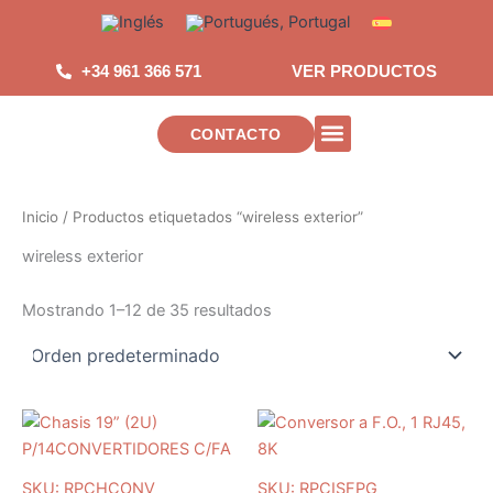
Saltar
al
contenido
+34 961 366 571
VER PRODUCTOS
CONTACTO
INSTALACIONES DE TELECOMUNICAC
Inicio
/ Productos etiquetados “wireless exterior”
wireless exterior
Mostrando 1–12 de 35 resultados
SKU: RPCHCONV
SKU: RPCISFPG