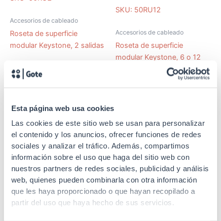
SKU: 50RU12
Accesorios de cableado
Accesorios de cableado
Roseta de superficie
modular Keystone, 2 salidas
Roseta de superficie
modular Keystone, 6 o 12
salidas
Esta página web usa cookies
Las cookies de este sitio web se usan para personalizar
SKU: 50RU6
el contenido y los anuncios, ofrecer funciones de redes
sociales y analizar el tráfico. Además, compartimos
Accesorios de cableado
información sobre el uso que haga del sitio web con
Roseta de superficie
nuestros partners de redes sociales, publicidad y análisis
modular Keystone, 6 salidas
web, quienes pueden combinarla con otra información
que les haya proporcionado o que hayan recopilado a
partir del uso que haya hecho de sus servicios.