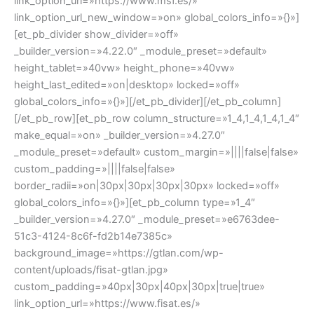
link_option_url=»https://www.msf.es/»
link_option_url_new_window=»on» global_colors_info=»{}»]
[et_pb_divider show_divider=»off»
_builder_version=»4.22.0″ _module_preset=»default»
height_tablet=»40vw» height_phone=»40vw»
height_last_edited=»on|desktop» locked=»off»
global_colors_info=»{}»][/et_pb_divider][/et_pb_column]
[/et_pb_row][et_pb_row column_structure=»1_4,1_4,1_4,1_4″
make_equal=»on» _builder_version=»4.27.0″
_module_preset=»default» custom_margin=»||||false|false»
custom_padding=»||||false|false»
border_radii=»on|30px|30px|30px|30px» locked=»off»
global_colors_info=»{}»][et_pb_column type=»1_4″
_builder_version=»4.27.0″ _module_preset=»e6763dee-
51c3-4124-8c6f-fd2b14e7385c»
background_image=»https://gtlan.com/wp-
content/uploads/fisat-gtlan.jpg»
custom_padding=»40px|30px|40px|30px|true|true»
link_option_url=»https://www.fisat.es/»