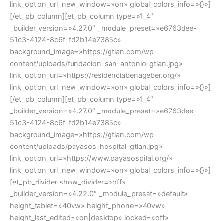
link_option_url_new_window=»on» global_colors_info=»{}»]
[/et_pb_column][et_pb_column type=»1_4″
_builder_version=»4.27.0″ _module_preset=»e6763dee-
51c3-4124-8c6f-fd2b14e7385c»
background_image=»https://gtlan.com/wp-
content/uploads/fundacion-san-antonio-gtlan.jpg»
link_option_url=»https://residenciabenageber.org/»
link_option_url_new_window=»on» global_colors_info=»{}»]
[/et_pb_column][et_pb_column type=»1_4″
_builder_version=»4.27.0″ _module_preset=»e6763dee-
51c3-4124-8c6f-fd2b14e7385c»
background_image=»https://gtlan.com/wp-
content/uploads/payasos-hospital-gtlan.jpg»
link_option_url=»https://www.payasospital.org/»
link_option_url_new_window=»on» global_colors_info=»{}»]
[et_pb_divider show_divider=»off»
_builder_version=»4.22.0″ _module_preset=»default»
height_tablet=»40vw» height_phone=»40vw»
height_last_edited=»on|desktop» locked=»off»