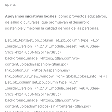
opera.
Apoyamos iniciativas locales,
como proyectos educativos,
de salud o culturales, que promuevan el desarrollo
sostenible y mejoren la calidad de vida de las personas.
[/et_pb_text][/et_pb_column][et_pb_column type=»1_5″
_builder_version=»4.27.0″ _module_preset=»e6763dee-
51c3-4124-8c6f-fd2b14e7385c»
background_image=»https://gtlan.com/wp-
content/uploads/aspanion-gtlan.jpg»
link_option_url=»https://aspanion.es/»
link_option_url_new_window=»on» global_colors_info=»{}»]
[/et_pb_column][et_pb_column type=»1_5″
_builder_version=»4.27.0″ _module_preset=»e6763dee-
51c3-4124-8c6f-fd2b14e7385c»
background_image=»https://gtlan.com/wp-
content/uploads/medicos-sin-fronteras-gtlan.jpg»