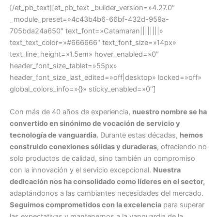
[/et_pb_text][et_pb_text _builder_version=»4.27.0″
_module_preset=»4c43b4b6-66bf-432d-959a-
705bda24a650″ text_font=»Catamaran||||||||»
text_text_color=»#666666″ text_font_size=»14px»
text_line_height=»1.5em» hover_enabled=»0″
header_font_size_tablet=»55px»
header_font_size_last_edited=»off|desktop» locked=»off»
global_colors_info=»{}» sticky_enabled=»0″]
Con más de 40 años de experiencia,
nuestro nombre se ha
convertido en sinónimo de vocación de servicio y
tecnología de vanguardia.
Durante estas décadas,
hemos
construido conexiones sólidas y duraderas
, ofreciendo no
solo productos de calidad, sino también un compromiso
con la innovación y el servicio excepcional.
Nuestra
dedicación nos ha consolidado como líderes en el sector,
adaptándonos a las cambiantes necesidades del mercado.
Seguimos comprometidos con la excelencia
para superar
las expectativas y mantenernos a la vanguardia de la