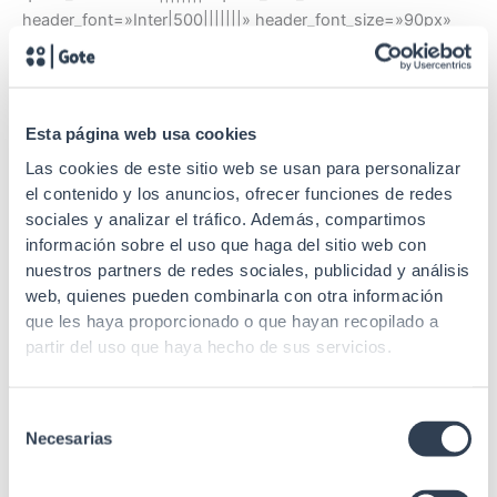
header_font=»Inter|500|||||||» header_font_size=»90px»
header_line_height=»1.2em»
header_2_font=»Inter|500|||||||»
header_2_font_size=»56px»
header_3_font=»Inter|500|||||||»
Esta página web usa cookies
header_3_line_height=»1.3em»
Las cookies de este sitio web se usan para personalizar
header_4_font=»Inter|500|||||||»
el contenido y los anuncios, ofrecer funciones de redes
header_4_line_height=»1.4em»
sociales y analizar el tráfico. Además, compartimos
header_5_font=»Inter|500|||||||»
información sobre el uso que haga del sitio web con
header_6_font=»Inter|500|||||||»
nuestros partners de redes sociales, publicidad y análisis
text_font_size_tablet=»15px» text_font_size_phone=»14px»
web, quienes pueden combinarla con otra información
text_font_size_last_edited=»on|desktop»
que les haya proporcionado o que hayan recopilado a
quote_font_size_tablet=»16px»
partir del uso que haya hecho de sus servicios.
header_3_font_size_tablet=»»
header_3_font_size_phone=»»
Selección
header_3_font_size_last_edited=»on|phone»
Necesarias
de
header_4_font_size_tablet=»21px»
consentimiento
header_4_font_size_phone=»»