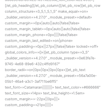
[/et_pb_heading][/et_pb_column][/et_pb_row][et_pb_row
column_structure=»3_5,1_5,1_5″ make_equal=»on»
_builder_version=»4.27.0″ _module_preset=»default»
custom_margin=»0px|auto||auto|false|false»
custom_margin_tablet=»0px|auto||auto|false|false»
custom_margin_phone=»0px||||false|false»
custom_margin_last_edited=»on|phone»
custom_padding=»0px||27px||false|false» locked=»off»
global_colors_info=»{}»][et_pb_column type=»3_5″
_builder_version=»4.27.0″ _module_preset=»0e63fe7e-
9745-4e68-89e6-432c4ffd9167″
border_radii=»on|0px|0px|0px|0px»][et_pb_text
_builder_version=»4.27.0″ _module_preset=»56a7a00e-
05b1-46a4-a3c1-3af711be6ff5″
text_font=»Catamaran||||||||» text_text_color=»#666666″
text_font_size=»14px» text_line_height=»1.5em»
custom_margin=»-22px||0px|||»
custom_padding=»21px|||||»