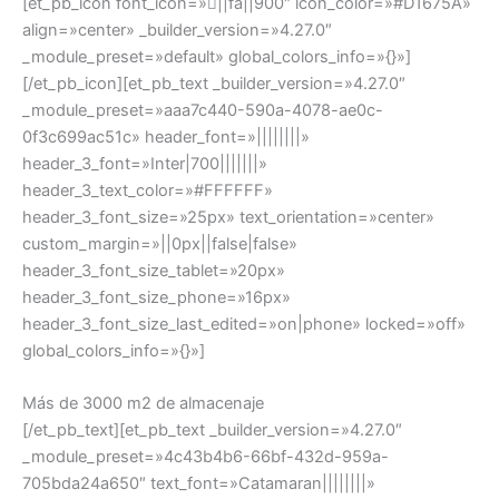
[et_pb_icon font_icon=»||fa||900″ icon_color=»#D1675A»
align=»center» _builder_version=»4.27.0″
_module_preset=»default» global_colors_info=»{}»]
[/et_pb_icon][et_pb_text _builder_version=»4.27.0″
_module_preset=»aaa7c440-590a-4078-ae0c-
0f3c699ac51c» header_font=»||||||||»
header_3_font=»Inter|700|||||||»
header_3_text_color=»#FFFFFF»
header_3_font_size=»25px» text_orientation=»center»
custom_margin=»||0px||false|false»
header_3_font_size_tablet=»20px»
header_3_font_size_phone=»16px»
header_3_font_size_last_edited=»on|phone» locked=»off»
global_colors_info=»{}»]
Más de 3000 m2 de almacenaje
[/et_pb_text][et_pb_text _builder_version=»4.27.0″
_module_preset=»4c43b4b6-66bf-432d-959a-
705bda24a650″ text_font=»Catamaran||||||||»