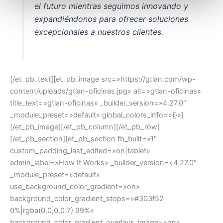
el futuro mientras seguimos innovando y
expandiéndonos para ofrecer soluciones
excepcionales a nuestros clientes.
[/et_pb_text][et_pb_image src=»https://gtlan.com/wp-
content/uploads/gtlan-oficinas.jpg» alt=»gtlan-oficinas»
title_text=»gtlan-oficinas» _builder_version=»4.27.0″
_module_preset=»default» global_colors_info=»{}»]
[/et_pb_image][/et_pb_column][/et_pb_row]
[/et_pb_section][et_pb_section fb_built=»1″
custom_padding_last_edited=»on|tablet»
admin_label=»How It Works» _builder_version=»4.27.0″
_module_preset=»default»
use_background_color_gradient=»on»
background_color_gradient_stops=»#303f52
0%|rgba(0,0,0,0.7) 99%»
background_color_gradient_overlays_image=»on»