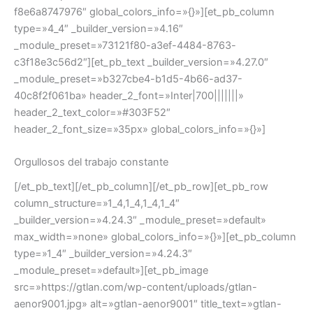
f8e6a8747976″ global_colors_info=»{}»][et_pb_column
type=»4_4″ _builder_version=»4.16″
_module_preset=»73121f80-a3ef-4484-8763-
c3f18e3c56d2″][et_pb_text _builder_version=»4.27.0″
_module_preset=»b327cbe4-b1d5-4b66-ad37-
40c8f2f061ba» header_2_font=»Inter|700|||||||»
header_2_text_color=»#303F52″
header_2_font_size=»35px» global_colors_info=»{}»]
Orgullosos del trabajo constante
[/et_pb_text][/et_pb_column][/et_pb_row][et_pb_row
column_structure=»1_4,1_4,1_4,1_4″
_builder_version=»4.24.3″ _module_preset=»default»
max_width=»none» global_colors_info=»{}»][et_pb_column
type=»1_4″ _builder_version=»4.24.3″
_module_preset=»default»][et_pb_image
src=»https://gtlan.com/wp-content/uploads/gtlan-
aenor9001.jpg» alt=»gtlan-aenor9001″ title_text=»gtlan-