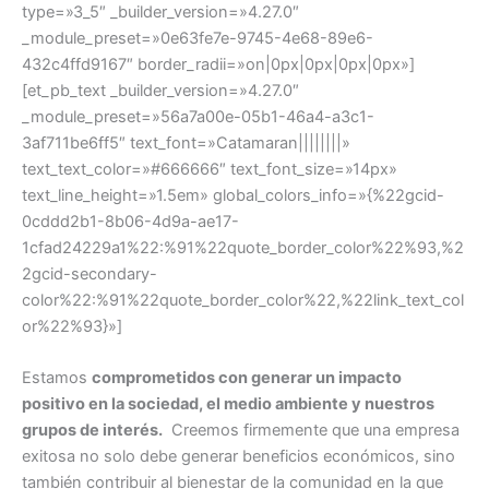
type=»3_5″ _builder_version=»4.27.0″
_module_preset=»0e63fe7e-9745-4e68-89e6-
432c4ffd9167″ border_radii=»on|0px|0px|0px|0px»]
[et_pb_text _builder_version=»4.27.0″
_module_preset=»56a7a00e-05b1-46a4-a3c1-
3af711be6ff5″ text_font=»Catamaran||||||||»
text_text_color=»#666666″ text_font_size=»14px»
text_line_height=»1.5em» global_colors_info=»{%22gcid-
0cddd2b1-8b06-4d9a-ae17-
1cfad24229a1%22:%91%22quote_border_color%22%93,%2
2gcid-secondary-
color%22:%91%22quote_border_color%22,%22link_text_col
or%22%93}»]
Estamos
comprometidos con generar un impacto
positivo en la sociedad, el medio ambiente y nuestros
grupos de interés.
Creemos firmemente que una empresa
exitosa no solo debe generar beneficios económicos, sino
también contribuir al bienestar de la comunidad en la que