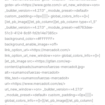
gote» url=»https://www.gote.com/» url_new_window=»on»
_builder_version=»4.27.0″ _module_preset=»default»
custom_padding=»0px|||||» global_colors_info=»{}»]
[/et_pb_image][/et_pb_column][et_pb_column type=»1_5″
_builder_version=»4.27.0″ _module_preset=»e6763dee-
51c3-4124-8c6f-fd2b14e7385c»
background_color=»#FFFFFF»
background_enable_image=»off»
link_option_url=»https://mercadoit.com/»
link_option_url_new_window=»on» global_colors_info=»{}»]
[et_pb_image src=»https://gtlan.com/wp-
content/uploads/sumamosfuerzas-mercadoit.jpg»
alt=»sumamosfuerzas-mercadoit»
title_text=»sumamosfuerzas-mercadoit»
url=»https://www.mercadoit.com/es/»
url_new_window=»on» _builder_version=»4.27.0″
_module_preset=»default» custom_padding=»0px|||||»
global_colors_info=»{}»][/et_pb_image][/et_pb_column]