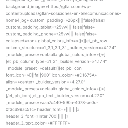
background_image=»https://gtlan.com/wp-
content/uploads/gtlan-soluciones-en-telecomunicaciones-
home4.jpg» custom_padding=»26px||||false|false»
custom_padding_tablet=»25vw||||false|false»
custom_padding_phone=»25vw||||false|false»
collapsed=»on» global_colors_info=»{}»][et_pb_row
column_structure=»1_3,1_3,1_3″ _builder_version=»4.17.4″
_module_preset=»default» global_colors_info=»{}»]
[et_pb_column type=»1_3″ _builder_version=»4.17.4″
_module_preset=»default»][et_pb_icon
font_icon=»||fa||900″ icon_color=»#D1675A»
align=»center» _builder_version=»4.27.0″
_module_preset=»default» global_colors_info=»{}»]
[/et_pb_icon][et_pb_text _builder_version=»4.27.0″
_module_preset=»aaa7c440-590a-4078-ae0c-
0f3c699ac51c» header_font=»||||||||»
header_3_font=»Inter|700|||||||»
header_3_text_color=»#FFFFFF»