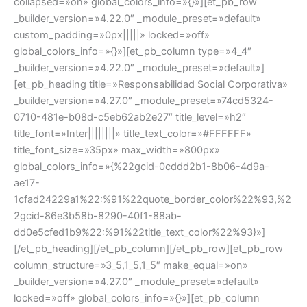
collapsed=»on» global_colors_info=»{}»][et_pb_row
_builder_version=»4.22.0″ _module_preset=»default»
custom_padding=»0px|||||» locked=»off»
global_colors_info=»{}»][et_pb_column type=»4_4″
_builder_version=»4.22.0″ _module_preset=»default»]
[et_pb_heading title=»Responsabilidad Social Corporativa»
_builder_version=»4.27.0″ _module_preset=»74cd5324-
0710-481e-b08d-c5eb62ab2e27″ title_level=»h2″
title_font=»Inter||||||||» title_text_color=»#FFFFFF»
title_font_size=»35px» max_width=»800px»
global_colors_info=»{%22gcid-0cddd2b1-8b06-4d9a-
ae17-
1cfad24229a1%22:%91%22quote_border_color%22%93,%2
2gcid-86e3b58b-8290-40f1-88ab-
dd0e5cfed1b9%22:%91%22title_text_color%22%93}»]
[/et_pb_heading][/et_pb_column][/et_pb_row][et_pb_row
column_structure=»3_5,1_5,1_5″ make_equal=»on»
_builder_version=»4.27.0″ _module_preset=»default»
locked=»off» global_colors_info=»{}»][et_pb_column