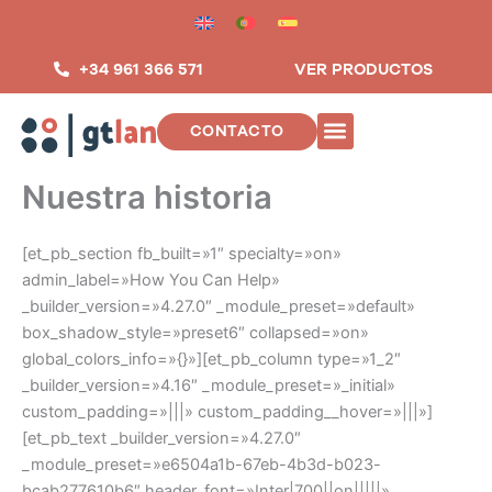
Saltar
al
contenido
+34 961 366 571
VER PRODUCTOS
CONTACTO
INSTALACIONES DE TELECOMUNIC
Nuestra historia
[et_pb_section fb_built=»1″ specialty=»on»
admin_label=»How You Can Help»
_builder_version=»4.27.0″ _module_preset=»default»
box_shadow_style=»preset6″ collapsed=»on»
global_colors_info=»{}»][et_pb_column type=»1_2″
_builder_version=»4.16″ _module_preset=»_initial»
custom_padding=»|||» custom_padding__hover=»|||»]
[et_pb_text _builder_version=»4.27.0″
_module_preset=»e6504a1b-67eb-4b3d-b023-
bcab277610b6″ header_font=»Inter|700||on|||||»