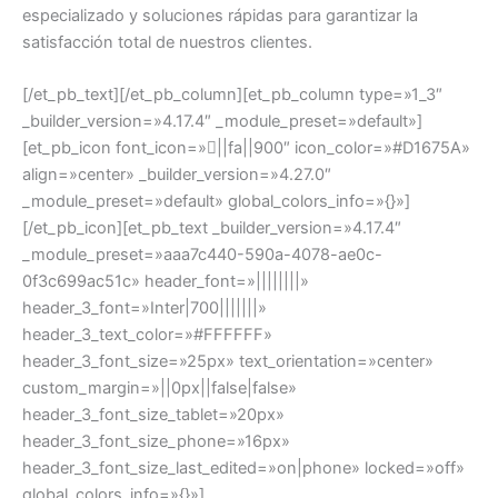
especializado y soluciones rápidas para garantizar la
satisfacción total de nuestros clientes.
[/et_pb_text][/et_pb_column][et_pb_column type=»1_3″
_builder_version=»4.17.4″ _module_preset=»default»]
[et_pb_icon font_icon=»||fa||900″ icon_color=»#D1675A»
align=»center» _builder_version=»4.27.0″
_module_preset=»default» global_colors_info=»{}»]
[/et_pb_icon][et_pb_text _builder_version=»4.17.4″
_module_preset=»aaa7c440-590a-4078-ae0c-
0f3c699ac51c» header_font=»||||||||»
header_3_font=»Inter|700|||||||»
header_3_text_color=»#FFFFFF»
header_3_font_size=»25px» text_orientation=»center»
custom_margin=»||0px||false|false»
header_3_font_size_tablet=»20px»
header_3_font_size_phone=»16px»
header_3_font_size_last_edited=»on|phone» locked=»off»
global_colors_info=»{}»]