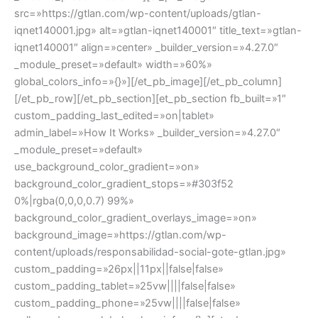
src=»https://gtlan.com/wp-content/uploads/gtlan-
iqnet140001.jpg» alt=»gtlan-iqnet140001″ title_text=»gtlan-
iqnet140001″ align=»center» _builder_version=»4.27.0″
_module_preset=»default» width=»60%»
global_colors_info=»{}»][/et_pb_image][/et_pb_column]
[/et_pb_row][/et_pb_section][et_pb_section fb_built=»1″
custom_padding_last_edited=»on|tablet»
admin_label=»How It Works» _builder_version=»4.27.0″
_module_preset=»default»
use_background_color_gradient=»on»
background_color_gradient_stops=»#303f52
0%|rgba(0,0,0,0.7) 99%»
background_color_gradient_overlays_image=»on»
background_image=»https://gtlan.com/wp-
content/uploads/responsabilidad-social-gote-gtlan.jpg»
custom_padding=»26px||11px||false|false»
custom_padding_tablet=»25vw||||false|false»
custom_padding_phone=»25vw||||false|false»