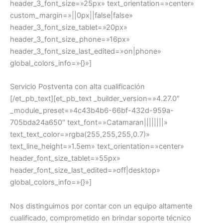
header_3_font_size=»25px» text_orientation=»center»
custom_margin=»||0px||false|false»
header_3_font_size_tablet=»20px»
header_3_font_size_phone=»16px»
header_3_font_size_last_edited=»on|phone»
global_colors_info=»{}»]
Servicio Postventa con alta cualificación
[/et_pb_text][et_pb_text _builder_version=»4.27.0″
_module_preset=»4c43b4b6-66bf-432d-959a-
705bda24a650″ text_font=»Catamaran||||||||»
text_text_color=»rgba(255,255,255,0.7)»
text_line_height=»1.5em» text_orientation=»center»
header_font_size_tablet=»55px»
header_font_size_last_edited=»off|desktop»
global_colors_info=»{}»]
Nos distinguimos por contar con un equipo altamente
cualificado, comprometido en brindar soporte técnico