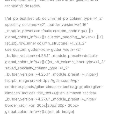
tecnología de redes.
[/et_pb_text][/et_pb_column][et_pb_column type=»1_2″
specialty_columns=»2″ _builder_version=»4.16″
_module_preset=»default» custom_padding=»|||»
global_colors_info=»{}» custom_padding__hover=»|||»]
[et_pb_row_inner column_structure=»1_2,1_2″
use_custom_gutter=»on» gutter_width=»2″
_builder_version=»4.25.1″ _module_preset=»default»
global_colors_info=»{}»][et_pb_column_inner type=»1_2″
saved_specialty_column_type=»1_2″
_builder_version=»4.25.1″ _module_preset=»_initial»]
[et_pb_image src=»https://gtlan.com/wp-
content/uploads/gtlan-almacen-tactica.jpg» alt=»gtlan-
almacen-tactica» title_text=»gtlan-almacen-tactica»
_builder_version=»4.27.0″ _module_preset=»_initial»
border_radii=»on|30px|30px|30px|30px»
global_colors_info=»{}»][/et_pb_image]