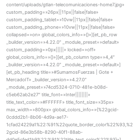
content/uploads/gtlan-telecomunicaciones-home7.jpg»
custom_padding=»26px||11px||false|false»
custom_padding_tablet=»10vw||11px||false|false»
custom_padding_phone=»10vw||11px||false|false»
collapsed=»on» global_colors_info=»{}»][et_pb_row
_builder_version=»4.22.0″ _module_preset=»default»
custom_padding=»0px|||||» locked=»off»
global_colors_info=»{}»][et_pb_column type=»4_4″
_builder_version=»4.22.0″ _module_preset=»default»]
[et_pb_heading title=»#SumamosFuerzas | Gote +
MercadoIT» _builder_version=»4.27.0″
_module_preset=»74cd5324-0710-481e-b08d-
c5eb62ab2e27″ title_font=»Inter||||||||»
title_text_color=»#FFFFFF» title_font_size=»35px»
max_width=»800px» global_colors_info=»{%22gcid-
0cddd2b1-8b06-4d9a-ae17-
1cfad24229a1%22:%91%22quote_border_color%22%93,%2
2gcid-86e3b58b-8290-40f1-88ab-
dd0e5cfed1b9%22:%91%22title_text_color%22%93}»]