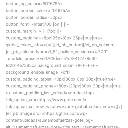
button_bg_color=»#D1675A»
button_border_color=»#D1675A»
button_border_radius=»0px»
button_font=»Inter|700||on|||||»
custom_margin=»||-17px|||»
custom_padding=»8px|25px|8px|25px|true|true»
global_colors_info=»{}»][/et_pb_button][/et_pb_column]
[et_pb_column type=»1_5″ _builder_version=»4.27.0″
_module_preset=»e6763dee-51c3-4124-8c6f-
fd2b14e7385c» background_color=»#FFFFFF»
background_enable_image=»off»
custom_padding_tablet=»0px|30px|0px|30px|true|true»
custom_padding_phone=»80px|20px|80px|20px|true|true
» custom_padding_last_edited=»on|desktop»
link_option_url=»https://www.gote.com/»
link_option_url_new_window=»on» global_colors_info=»{}»]
[et_pb_image src=»https://gtlan.com/wp-
content/uploads/sumamosfuerzas-gote.jpg»
alt=»sumamosfuerzas-gote» title_text=»sumamosfuerzas-