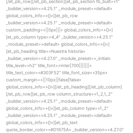
[/et_pb_row][/et_pb_section][et_pb_section fb_built=»1″
_builder_version=»4.25.1″ _module_preset=»default»
global_colors_info=»{}»][et_pb_row
_builder_version=»4.25.1″ _module_preset=»default»
custom_padding=»||0px|||» global_colors_info=»{}»]
[et_pb_column type=»4_4″ _builder_version=»4.25.1″
_module_preset=»default» global_colors_info=»{}»]
[et_pb_heading title=»Nuestra historia»
_builder_version=»4.27.0″ _module_preset=»_initial»
title_level=»h2″ title_font=»Inter|700|||||||»
title_text_color=»#303F52″ title_font_size=»35px»
custom_margin=»||10px||false|false»
global_colors_info=»{}»][/et_pb_heading][/et_pb_column]
[/et_pb_row][et_pb_row column_structure=»1_2,1_2″
_builder_version=»4.25.1″ _module_preset=»default»
global_colors_info=»{}»][et_pb_column type=»1_2″
_builder_version=»4.25.1″ _module_preset=»default»
global_colors_info=»{}»][et_pb_text
quote_border_color=»#D1675A» _builder_version=»4.27.0″