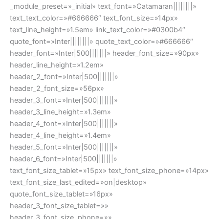
_module_preset=»_initial» text_font=»Catamaran||||||||»
text_text_color=»#666666″ text_font_size=»14px»
text_line_height=»1.5em» link_text_color=»#0300b4″
quote_font=»Inter||||||||» quote_text_color=»#666666″
header_font=»Inter|500|||||||» header_font_size=»90px»
header_line_height=»1.2em»
header_2_font=»Inter|500|||||||»
header_2_font_size=»56px»
header_3_font=»Inter|500|||||||»
header_3_line_height=»1.3em»
header_4_font=»Inter|500|||||||»
header_4_line_height=»1.4em»
header_5_font=»Inter|500|||||||»
header_6_font=»Inter|500|||||||»
text_font_size_tablet=»15px» text_font_size_phone=»14px»
text_font_size_last_edited=»on|desktop»
quote_font_size_tablet=»16px»
header_3_font_size_tablet=»»
header_3_font_size_phone=»»