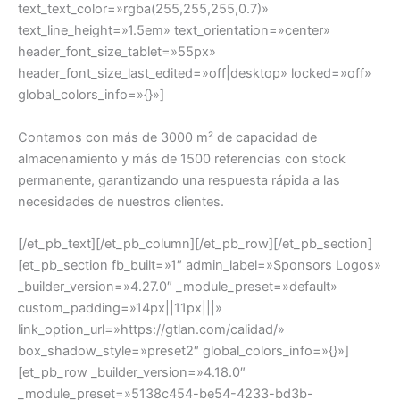
text_text_color=»rgba(255,255,255,0.7)»
text_line_height=»1.5em» text_orientation=»center»
header_font_size_tablet=»55px»
header_font_size_last_edited=»off|desktop» locked=»off»
global_colors_info=»{}»]
Contamos con más de 3000 m² de capacidad de
almacenamiento y más de 1500 referencias con stock
permanente, garantizando una respuesta rápida a las
necesidades de nuestros clientes.
[/et_pb_text][/et_pb_column][/et_pb_row][/et_pb_section]
[et_pb_section fb_built=»1″ admin_label=»Sponsors Logos»
_builder_version=»4.27.0″ _module_preset=»default»
custom_padding=»14px||11px|||»
link_option_url=»https://gtlan.com/calidad/»
box_shadow_style=»preset2″ global_colors_info=»{}»]
[et_pb_row _builder_version=»4.18.0″
_module_preset=»5138c454-be54-4233-bd3b-