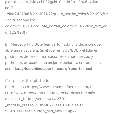
global_colors_info=»{%22gcid-0cddd2b1-8b06-4d9a-
ae17-
1cfad24229a1%22:%91%22quote_border_color%22%93,%2
2gcid-secondary-
color%22:%91%22quote_border_color%22,%22link_text_col
or%22%93}»]
En Mercado IT y Gote hemos tomado una decisión que
abre una nueva era. Sí, el líder en EOS/EOL y el líder en
productos de telecomunicaciones suman fuerzas y
podremos ofrecerte una mejor experiencia en todos los
sentidos.
¡
Nos unimos por ti,
para ofrecerte más!
[/et_pb_text][et_pb_button
button_url=»https://www.sumamosfuerzas.com/»
url_new_window=»on» button_text=»descubre más
detalles» _builder_version=»4.27.0″
_module_preset=»31b4f027-aaa0-4f2f-ae02-
959764e19e4f» button_text_size=»14px»