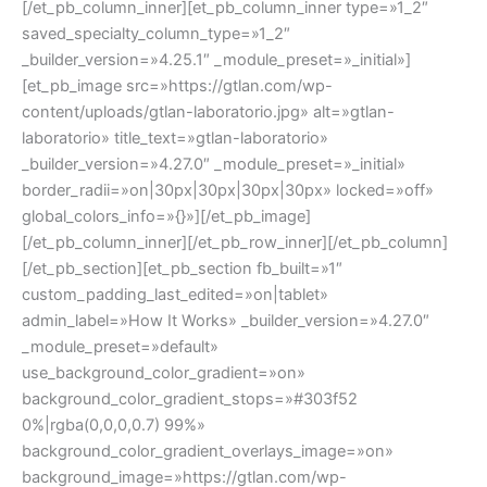
[/et_pb_column_inner][et_pb_column_inner type=»1_2″
saved_specialty_column_type=»1_2″
_builder_version=»4.25.1″ _module_preset=»_initial»]
[et_pb_image src=»https://gtlan.com/wp-
content/uploads/gtlan-laboratorio.jpg» alt=»gtlan-
laboratorio» title_text=»gtlan-laboratorio»
_builder_version=»4.27.0″ _module_preset=»_initial»
border_radii=»on|30px|30px|30px|30px» locked=»off»
global_colors_info=»{}»][/et_pb_image]
[/et_pb_column_inner][/et_pb_row_inner][/et_pb_column]
[/et_pb_section][et_pb_section fb_built=»1″
custom_padding_last_edited=»on|tablet»
admin_label=»How It Works» _builder_version=»4.27.0″
_module_preset=»default»
use_background_color_gradient=»on»
background_color_gradient_stops=»#303f52
0%|rgba(0,0,0,0.7) 99%»
background_color_gradient_overlays_image=»on»
background_image=»https://gtlan.com/wp-