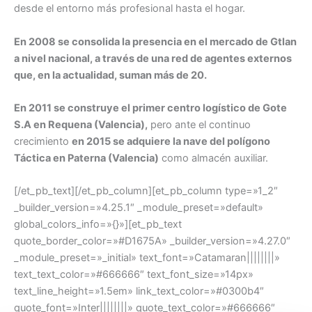
desde el entorno más profesional hasta el hogar.
En 2008 se consolida la presencia en el mercado de Gtlan
a nivel nacional, a través de una red de agentes externos
que, en la actualidad, suman más de 20.
En 2011 se construye el primer centro logístico de Gote
S.A en Requena (Valencia),
pero ante el continuo
crecimiento
en 2015 se adquiere la nave del polígono
Táctica en Paterna (Valencia)
como almacén auxiliar.
[/et_pb_text][/et_pb_column][et_pb_column type=»1_2″
_builder_version=»4.25.1″ _module_preset=»default»
global_colors_info=»{}»][et_pb_text
quote_border_color=»#D1675A» _builder_version=»4.27.0″
_module_preset=»_initial» text_font=»Catamaran||||||||»
text_text_color=»#666666″ text_font_size=»14px»
text_line_height=»1.5em» link_text_color=»#0300b4″
quote_font=»Inter||||||||» quote_text_color=»#666666″