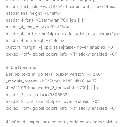
header_text_color=»#D1675A» header_font_size=»14px»
header_line_height=»1.4em»
header_4_font=»Catamaran|700||on|||||»
header_4_text_color=»#D1675A»
header_4_font_size=»14px» header_4_letter_spacing=»1px»
header_4_line_height=»1.4em»
custom_margin=»||0px||false|false» hover_enabled=»0″
locked=»off» global_colors_info=»{}» sticky_enabled=»0″]
Sobre Nosotros
[/et_pb_text][et_pb_text _builder_version=»4.27.0″
_module_preset=»b327cbe4-b1d5-4b66-ad37-
40c8f2f061ba» header_2_font=»Inter|700|||||||»
header_2_text_color=»#303F52″
header_2_font_size=»38px» hover_enabled=»0″
locked=»off» global_colors_info=»{}» sticky_enabled=»0″]
40 años de experiencia construyendo conexiones sólidas